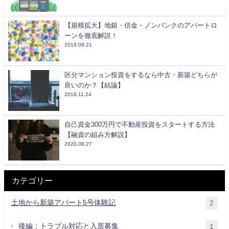
【規模拡大】地銀・信金・ノンバンクのアパートロ
ーンを徹底解説！
2019.09.21
区分マンション投資をするなら中古・新築どちらが
良いのか？【結論】
2018.11.24
自己資金300万円で不動産投資をスタートする方法
【融資の組み方解説】
2020.08.27
カテゴリー
土地から新築アパート5号体験記
2
後編：トラブル対応と入居募集
1