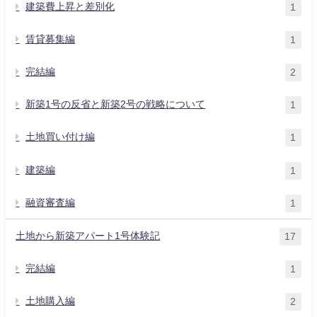
建築費上昇と差別化
1
賃貸募集編
1
完結編
2
新築1号の反省と新築2号の戦略について
1
土地買い付け編
1
建築編
1
融資審査編
1
土地から新築アパート1号体験記
17
完結編
1
土地購入編
2