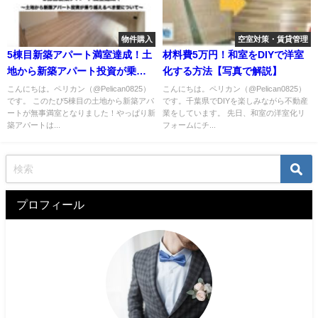
物件購入
空室対策・賃貸管理
5棟目新築アパート満室達成！土
材料費5万円！和室をDIYで洋室
地から新築アパート投資が乗り
化する方法【写真で解説】
越えるべき壁について
こんにちは。ペリカン（@Pelican0825）
こんにちは。ペリカン（@Pelican0825）
です。 このたび5棟目の土地から新築アパ
です。千葉県でDIYを楽しみながら不動産
ートが無事満室となりました！やっぱり新
業をしています。 先日、和室の洋室化リ
築アパートは...
フォームにチ...
プロフィール