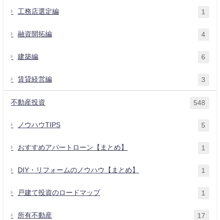
工務店選定編
1
融資開拓編
4
建築編
6
賃貸経営編
3
不動産投資
548
ノウハウTIPS
5
おすすめアパートローン【まとめ】
1
DIY・リフォームのノウハウ【まとめ】
1
戸建て投資のロードマップ
1
所有不動産
17