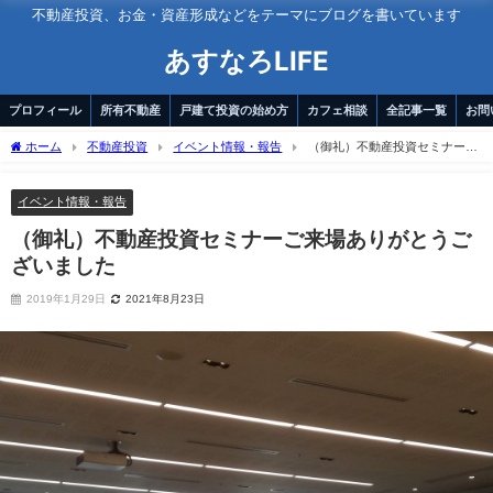
不動産投資、お金・資産形成などをテーマにブログを書いています
あすなろLIFE
プロフィール
所有不動産
戸建て投資の始め方
カフェ相談
全記事一覧
お問
ホーム
不動産投資
イベント情報・報告
（御礼）不動産投資セミナーご
来場ありがとうございました
イベント情報・報告
（御礼）不動産投資セミナーご来場ありがとうご
ざいました
2019年1月29日
2021年8月23日