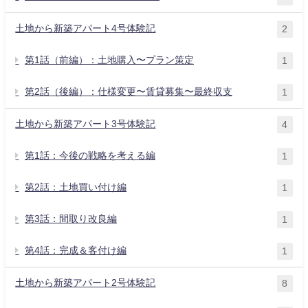
土地から新築アパート4号体験記
2
第1話（前編）：土地購入〜プラン策定
1
第2話（後編）：仕様変更〜賃貸募集〜最終収支
1
土地から新築アパート3号体験記
4
第1話：今後の戦略を考える編
1
第2話：土地買い付け編
1
第3話：間取り改良編
1
第4話：完成＆客付け編
1
土地から新築アパート2号体験記
8