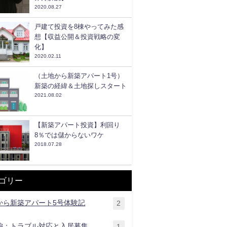
2020.08.27
戸建て投資を8棟やってみた感
想【収益公開＆投資戦略の変
化】
2020.02.11
（土地から新築アパート1号）
新築の経緯＆土地探しスタート
2021.08.02
【新築アパート投資】利回り
8％では儲からないワケ
2018.07.28
ゴリー
から新築アパート5号体験記
2
編：トラブル対応と入居募集
1