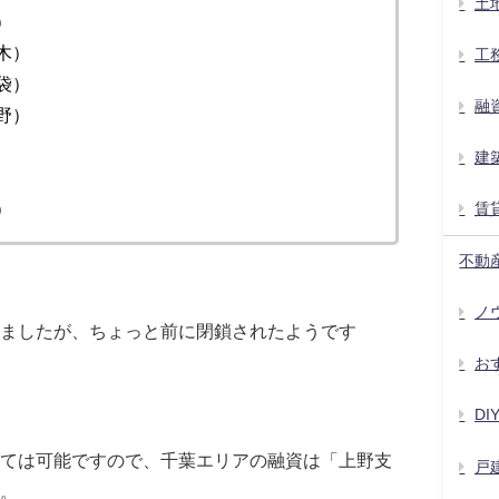
土
）
木）
工
袋）
融
野）
建
）
賃
不動
ノウ
ましたが、ちょっと前に閉鎖されたようです
お
D
ては可能ですので、千葉エリアの融資は「上野支
戸
。