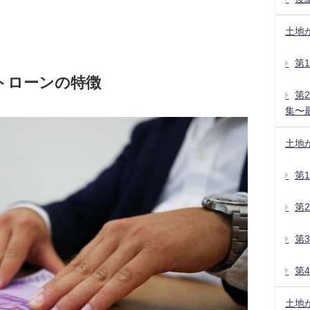
土地
第
トローンの特徴
第
集〜
土地
第
第
第
第
土地