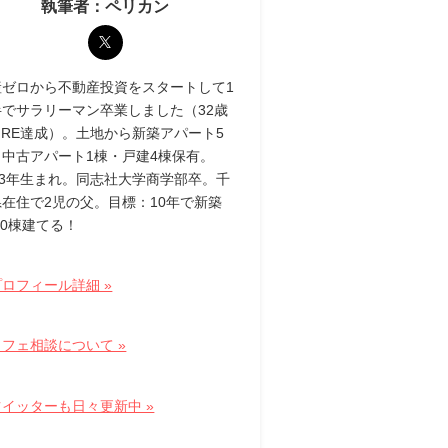
執筆者：ペリカン
産ゼロから不動産投資をスタートして1
半でサラリーマン卒業しました（32歳
IRE達成）。土地から新築アパート5
・中古アパート1棟・戸建4棟保有。
83年生まれ。同志社大学商学部卒。千
県在住で2児の父。目標：10年で新築
10棟建てる！
ロフィール詳細 »
フェ相談について »
ツイッターも日々更新中 »