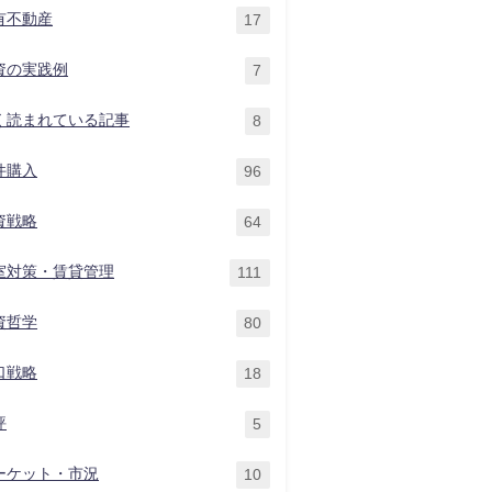
有不動産
17
資の実践例
7
く読まれている記事
8
件購入
96
資戦略
64
室対策・賃貸管理
111
資哲学
80
口戦略
18
評
5
ーケット・市況
10