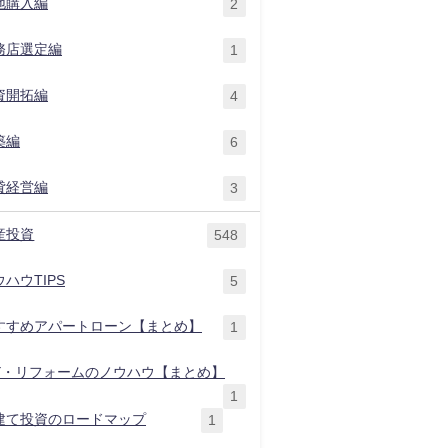
地購入編
2
務店選定編
1
資開拓編
4
築編
6
貸経営編
3
産投資
548
ハウTIPS
5
すすめアパートローン【まとめ】
1
IY・リフォームのノウハウ【まとめ】
1
建て投資のロードマップ
1