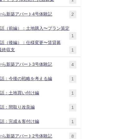
から新築アパート4号体験記
2
1話（前編）：土地購入〜プラン策定
1
2話（後編）：仕様変更〜賃貸募
最終収支
1
から新築アパート3号体験記
4
1話：今後の戦略を考える編
1
2話：土地買い付け編
1
3話：間取り改良編
1
4話：完成＆客付け編
1
から新築アパート2号体験記
8