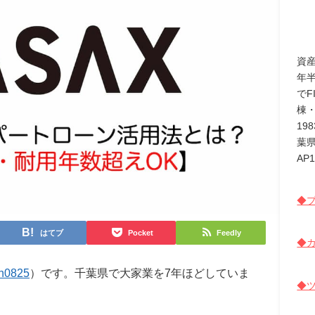
資
年
でF
棟
19
葉
AP
◆プ
はてブ
Pocket
Feedly
◆カ
n0825
）です。千葉県で大家業を7年ほどしていま
◆