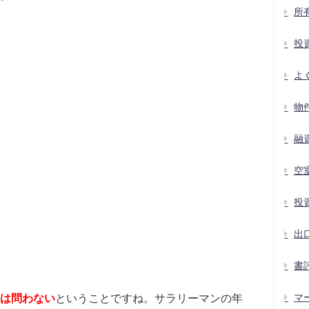
所
投
よ
物
融
空
投
出
書
マ
は問わない
ということですね。サラリーマンの年