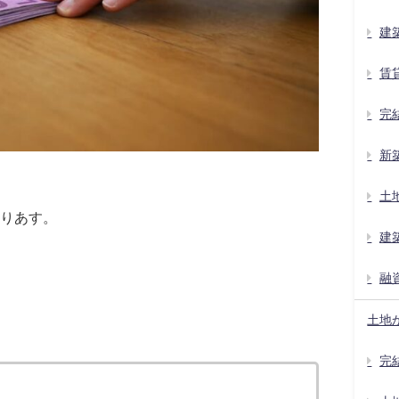
建
賃
完
新
土
りあす。
建
融
土地
完