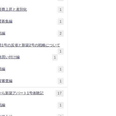
築費上昇と差別化
1
貸募集編
1
結編
2
築1号の反省と新築2号の戦略について
1
地買い付け編
1
築編
1
資審査編
1
から新築アパート1号体験記
17
結編
1