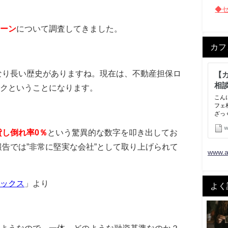
◆
ーン
について調査してきました。
カフ
かなり長い歴史がありますね。現在は、不動産担保ロ
クということになります。
貸し倒れ率0％
という驚異的な数字を叩き出してお
報告では”非常に堅実な会社”として取り上げられて
www.a
ックス
」より
よく