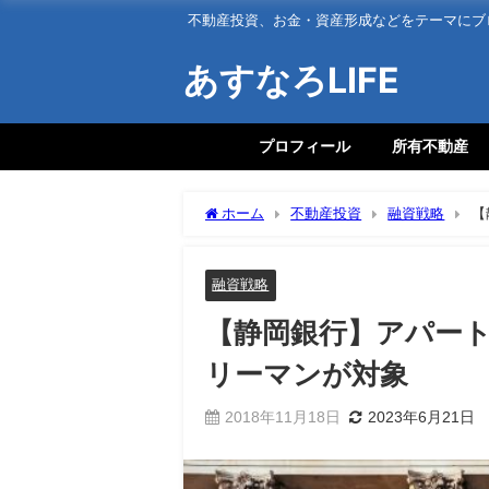
不動産投資、お金・資産形成などをテーマにブ
あすなろLIFE
プロフィール
所有不動産
ホーム
不動産投資
融資戦略
【
象
融資戦略
【静岡銀行】アパート
リーマンが対象
2018年11月18日
2023年6月21日