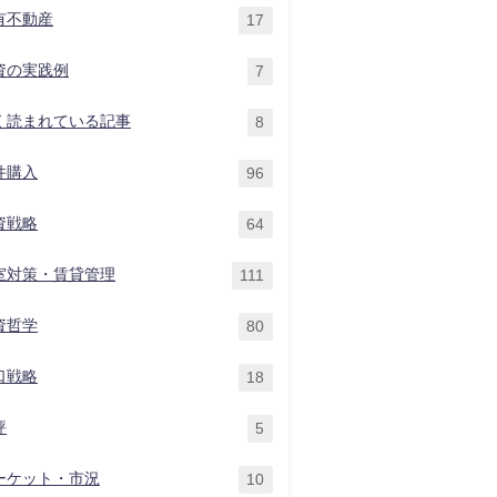
有不動産
17
資の実践例
7
く読まれている記事
8
件購入
96
資戦略
64
室対策・賃貸管理
111
資哲学
80
口戦略
18
評
5
ーケット・市況
10