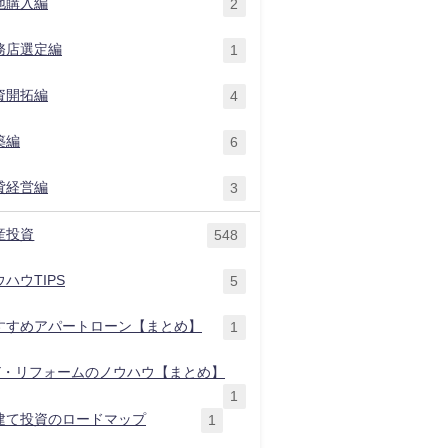
地購入編
2
務店選定編
1
資開拓編
4
築編
6
貸経営編
3
産投資
548
ハウTIPS
5
すすめアパートローン【まとめ】
1
IY・リフォームのノウハウ【まとめ】
1
建て投資のロードマップ
1