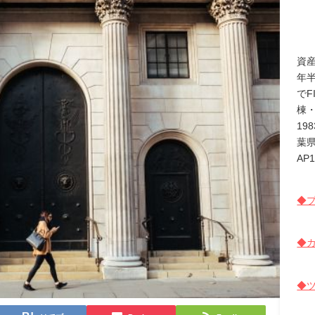
資
年
でF
棟
19
葉
AP
◆プ
◆カ
◆