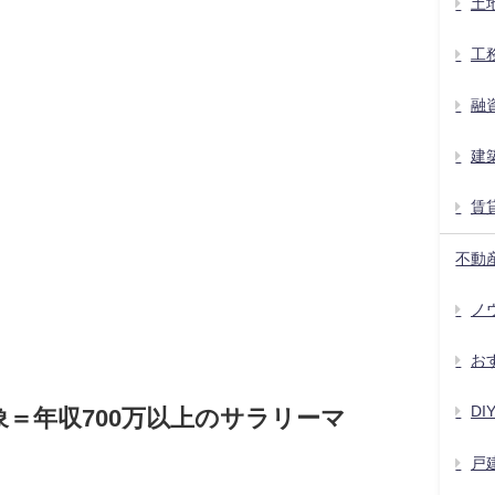
土
工
融
建
賃
不動
ノウ
お
D
＝年収700万以上のサラリーマ
戸