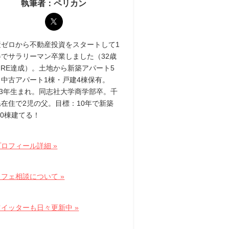
執筆者：ペリカン
産ゼロから不動産投資をスタートして1
半でサラリーマン卒業しました（32歳
IRE達成）。土地から新築アパート5
・中古アパート1棟・戸建4棟保有。
83年生まれ。同志社大学商学部卒。千
県在住で2児の父。目標：10年で新築
10棟建てる！
ロフィール詳細 »
フェ相談について »
ツイッターも日々更新中 »