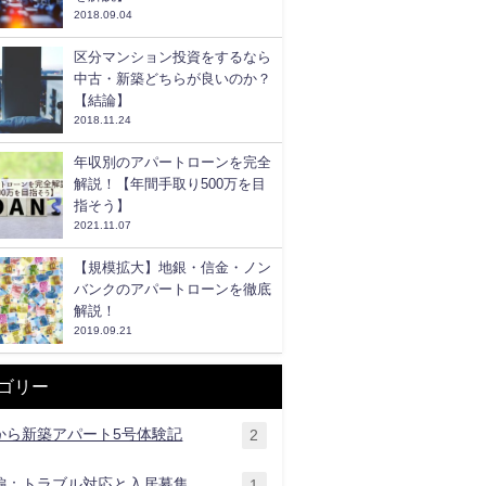
2018.09.04
区分マンション投資をするなら
中古・新築どちらが良いのか？
【結論】
2018.11.24
年収別のアパートローンを完全
解説！【年間手取り500万を目
指そう】
2021.11.07
【規模拡大】地銀・信金・ノン
バンクのアパートローンを徹底
解説！
2019.09.21
ゴリー
から新築アパート5号体験記
2
編：トラブル対応と入居募集
1