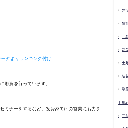
建
賃
完
新
データよりランキング付け
土
建
的に融資を行っています。
融
土地
セミナーをするなど、投資家向けの営業にも力を
完