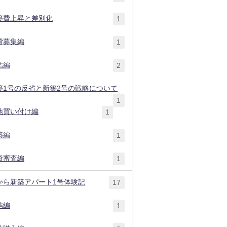
築費上昇と差別化
1
貸募集編
1
結編
2
築1号の反省と新築2号の戦略について
1
地買い付け編
1
築編
1
資審査編
1
から新築アパート1号体験記
17
結編
1