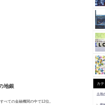
カテ
の地銀
土地
すべての金融機関の中で12位。
後