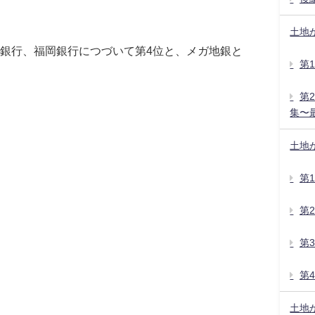
土地
銀行、福岡銀行につづいて第4位と、メガ地銀と
第
第
集〜
土地
第
第
第
第
土地