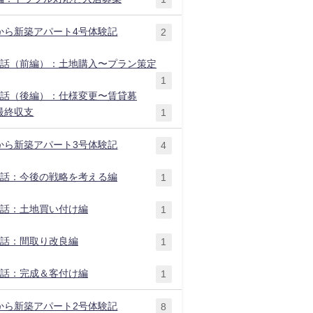
から新築アパート4号体験記
2
1話（前編）：土地購入〜プラン策定
1
2話（後編）：仕様変更〜賃貸募
最終収支
1
から新築アパート3号体験記
4
1話：今後の戦略を考える編
1
2話：土地買い付け編
1
3話：間取り改良編
1
4話：完成＆客付け編
1
から新築アパート2号体験記
8