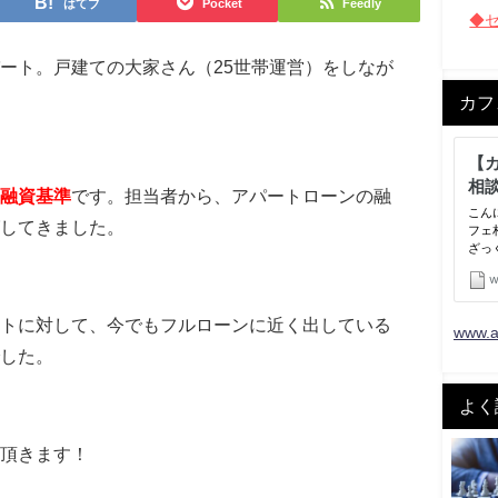
はてブ
Pocket
Feedly
◆
ート。戸建ての大家さん（25世帯運営）をしなが
カフ
融資基準
です。担当者から、アパートローンの融
グしてきました。
トに対して、今でもフルローンに近く出している
www.a
した。
よく
頂きます！