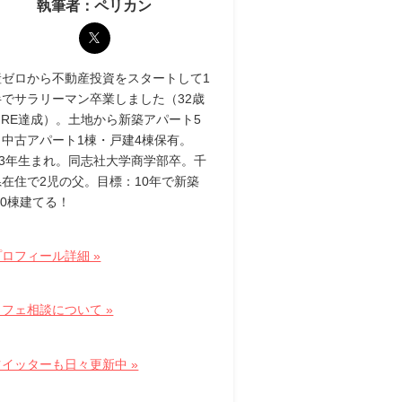
執筆者：ペリカン
産ゼロから不動産投資をスタートして1
半でサラリーマン卒業しました（32歳
IRE達成）。土地から新築アパート5
・中古アパート1棟・戸建4棟保有。
83年生まれ。同志社大学商学部卒。千
県在住で2児の父。目標：10年で新築
10棟建てる！
ロフィール詳細 »
フェ相談について »
ツイッターも日々更新中 »