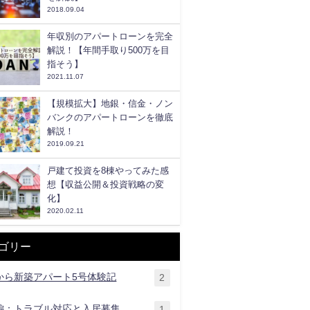
2018.09.04
年収別のアパートローンを完全
解説！【年間手取り500万を目
指そう】
2021.11.07
【規模拡大】地銀・信金・ノン
バンクのアパートローンを徹底
解説！
2019.09.21
戸建て投資を8棟やってみた感
想【収益公開＆投資戦略の変
化】
2020.02.11
ゴリー
から新築アパート5号体験記
2
編：トラブル対応と入居募集
1