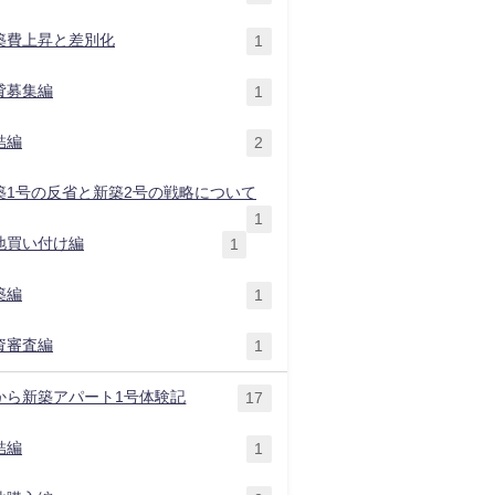
築費上昇と差別化
1
貸募集編
1
結編
2
築1号の反省と新築2号の戦略について
1
地買い付け編
1
築編
1
資審査編
1
から新築アパート1号体験記
17
結編
1