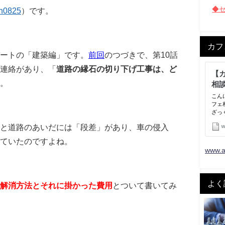
◆
n0825
）です。
カフ
パートの「建築編」です。
前回
のつづきで、第10話
ら連絡があり、「
道路の縁石の切り下げ工事は、ど
。
と道路のあいだには「段差」があり、車の侵入
ていたのですよね。
www.a
よく
解消方法とそれに掛かった費用
とついて書いてみ