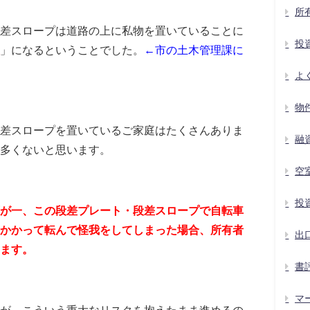
所
差スロープは道路の上に私物を置いていることに
投
」になるということでした。
←市の土木管理課に
よ
物
差スロープを置いているご家庭はたくさんありま
融
多くないと思います。
空
投
が一、この段差プレート・段差スロープで自転車
かかって転んで怪我をしてしまった場合、所有者
出
ます。
書
マ