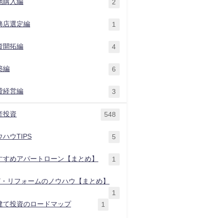
地購入編
2
務店選定編
1
資開拓編
4
築編
6
貸経営編
3
産投資
548
ハウTIPS
5
すすめアパートローン【まとめ】
1
IY・リフォームのノウハウ【まとめ】
1
建て投資のロードマップ
1