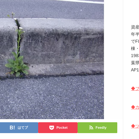
資
年
でF
棟
19
葉
AP
◆プ
◆カ
◆
はてブ
Pocket
Feedly