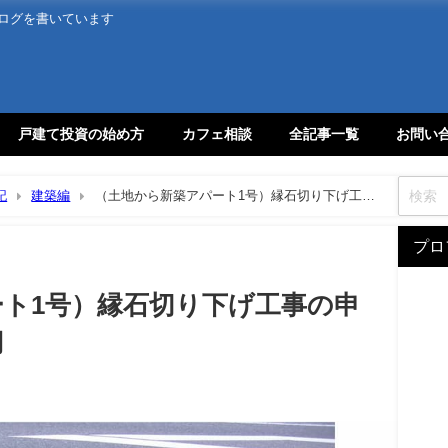
ログを書いています
戸建て投資の始め方
カフェ相談
全記事一覧
お問い
記
建築編
（土地から新築アパート1号）縁石切り下げ工事
プロ
ト1号）縁石切り下げ工事の申
用