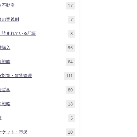
有不動産
17
資の実践例
7
く読まれている記事
8
件購入
96
資戦略
64
室対策・賃貸管理
111
資哲学
80
口戦略
18
評
5
ーケット・市況
10