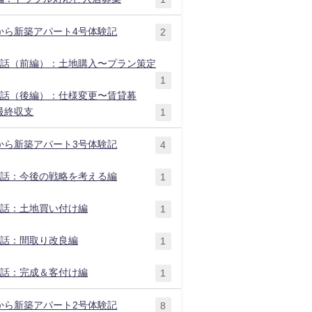
から新築アパート4号体験記
2
1話（前編）：土地購入〜プラン策定
1
2話（後編）：仕様変更〜賃貸募
最終収支
1
から新築アパート3号体験記
4
1話：今後の戦略を考える編
1
2話：土地買い付け編
1
3話：間取り改良編
1
4話：完成＆客付け編
1
から新築アパート2号体験記
8