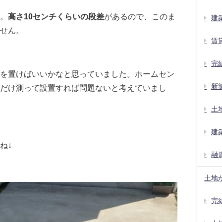
。
高さ10センチくらいの段差
があるので、このま
建
せん。
賃
完
を置けばいいかなと思っていました。ホームセン
新
だけ測って設置すれば問題ないと考えていまし
土
建
ね↓
融
土地
完