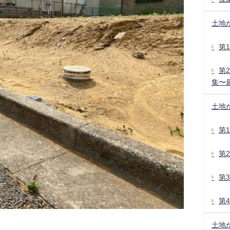
土地
第
第
集〜
土地
第
第
第
第
土地