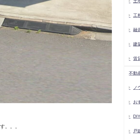
土
工
融
建
賃
不動
ノウ
お
D
す。。。
戸