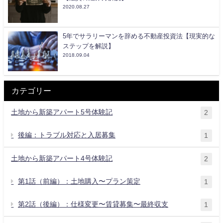
2020.08.27
5年でサラリーマンを辞める不動産投資法【現実的な
ステップを解説】
2018.09.04
カテゴリー
土地から新築アパート5号体験記
2
後編：トラブル対応と入居募集
1
土地から新築アパート4号体験記
2
第1話（前編）：土地購入〜プラン策定
1
第2話（後編）：仕様変更〜賃貸募集〜最終収支
1