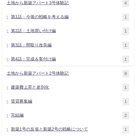
土地から新築アパート3号体験記
4
第1話：今後の戦略を考える編
1
第2話：土地買い付け編
1
第3話：間取り改良編
1
第4話：完成＆客付け編
1
土地から新築アパート2号体験記
8
建築費上昇と差別化
1
賃貸募集編
1
完結編
2
新築1号の反省と新築2号の戦略について
1