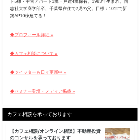
ト5棟・中古アパート1棟・戸建4棟保有。1983年生まれ。同
志社大学商学部卒。千葉県在住で2児の父。目標：10年で新
築AP10棟建てる！
◆プロフィール詳細 »
◆カフェ相談について »
◆ツイッターも日々更新中 »
◆セミナー登壇・メディア掲載 »
カフェ相談を承っております