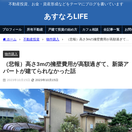
不動産投資、お金・資産形成などをテーマにブログを書いています
あすなろLIFE
プロフィール
所有不動産
戸建て投資の始め方
カフェ相談
全記事一覧
お問
ホーム
不動産投資
物件購入
（悲報）高さ3mの擁壁費用が高額過ぎて、
新築アパートが建てられなかった話
物件購入
（悲報）高さ3mの擁壁費用が高額過ぎて、新築ア
パートが建てられなかった話
2023年10月15日
2023年10月15日