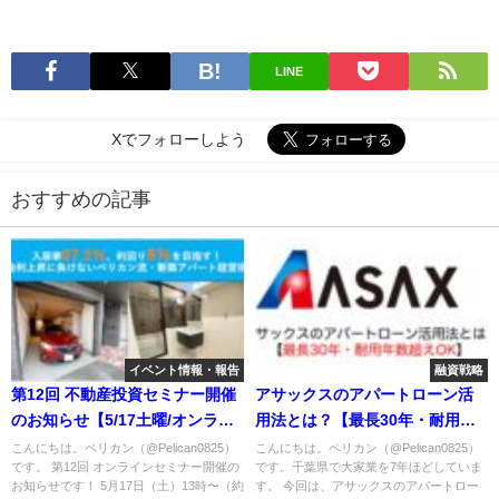
LINE
Xでフォローしよう
おすすめの記事
イベント情報・報告
融資戦略
第12回 不動産投資セミナー開催
アサックスのアパートローン活
のお知らせ【5/17土曜/オンライ
用法とは？【最長30年・耐用年
ン】
数超OK】
こんにちは。ペリカン（@Pelican0825）
こんにちは。ペリカン（@Pelican0825）
です。 第12回 オンラインセミナー開催の
です。千葉県で大家業を7年ほどしていま
お知らせです！ 5月17日（土）13時〜（約
す。 今回は、アサックスのアパートロー