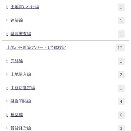
土地買い付け編
1
建築編
1
融資審査編
1
土地から新築アパート1号体験記
17
完結編
1
土地購入編
2
工務店選定編
1
融資開拓編
4
建築編
6
賃貸経営編
3