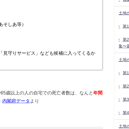
土地
あそしあ等）
第
第
集〜
「見守りサービス」なども候補に入ってくるか
土地
第
第
で65歳以上の人の自宅での死亡者数は、なんと
年間
第
：
内閣府データ
より
第
土地