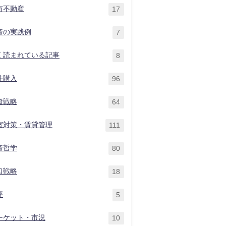
有不動産
17
資の実践例
7
く読まれている記事
8
件購入
96
資戦略
64
室対策・賃貸管理
111
資哲学
80
口戦略
18
評
5
ーケット・市況
10