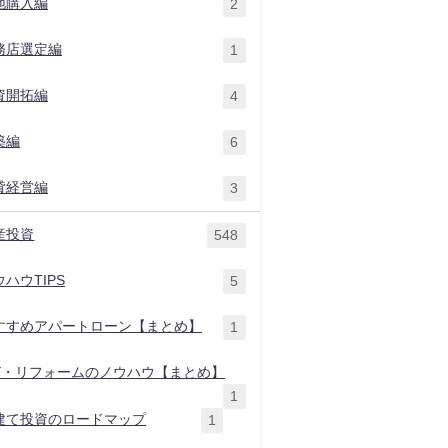
地購入編
2
務店選定編
1
資開拓編
4
築編
6
貸経営編
3
産投資
548
ハウTIPS
5
すすめアパートローン【まとめ】
1
IY・リフォームのノウハウ【まとめ】
1
建て投資のロードマップ
1