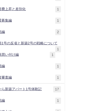
築費上昇と差別化
1
貸募集編
1
結編
2
築1号の反省と新築2号の戦略について
1
地買い付け編
1
築編
1
資審査編
1
から新築アパート1号体験記
17
結編
1