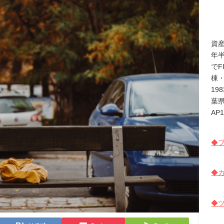
資
年
でF
棟
19
葉
AP
◆プ
◆カ
◆