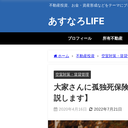
不動産投資、お金・資産形成などをテーマにブ
あすなろLIFE
プロフィール
所有不動産
ホーム
不動産投資
空室対策・賃貸
します】
空室対策・賃貸管理
大家さんに孤独死保
説します】
2020年4月16日
2022年7月21日