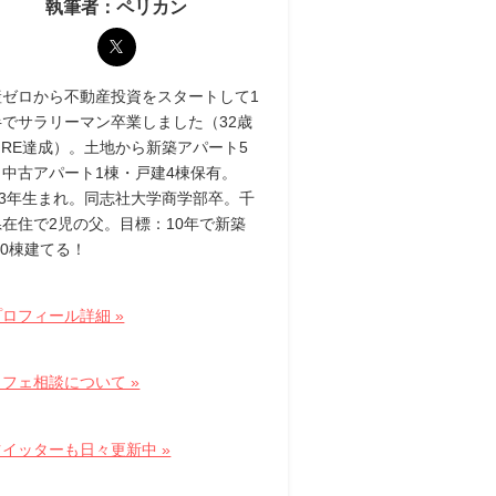
執筆者：ペリカン
産ゼロから不動産投資をスタートして1
半でサラリーマン卒業しました（32歳
IRE達成）。土地から新築アパート5
・中古アパート1棟・戸建4棟保有。
83年生まれ。同志社大学商学部卒。千
県在住で2児の父。目標：10年で新築
10棟建てる！
ロフィール詳細 »
フェ相談について »
ツイッターも日々更新中 »