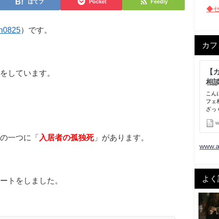
はてブ
Pocket
Feedly
◆
n0825
）です。
カフ
ーをしています。
の一つに「
入居者の孤独死
」があります。
www.a
よく
ートをしました。