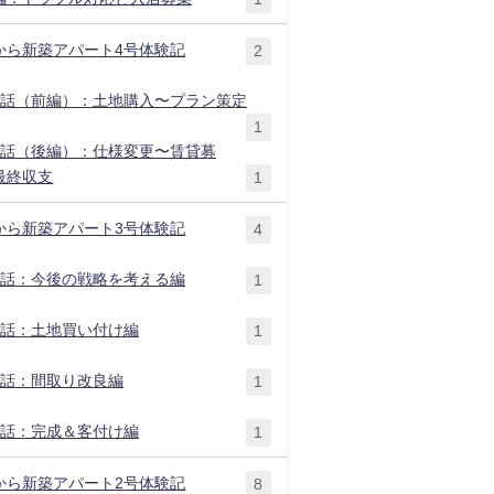
から新築アパート4号体験記
2
1話（前編）：土地購入〜プラン策定
1
2話（後編）：仕様変更〜賃貸募
最終収支
1
から新築アパート3号体験記
4
1話：今後の戦略を考える編
1
2話：土地買い付け編
1
3話：間取り改良編
1
4話：完成＆客付け編
1
から新築アパート2号体験記
8