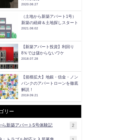
2020.08.27
（土地から新築アパート1号）
新築の経緯＆土地探しスタート
2021.08.02
【新築アパート投資】利回り
8％では儲からないワケ
2018.07.28
【規模拡大】地銀・信金・ノン
バンクのアパートローンを徹底
解説！
2019.09.21
ゴリー
から新築アパート5号体験記
2
編：トラブル対応と入居募集
1