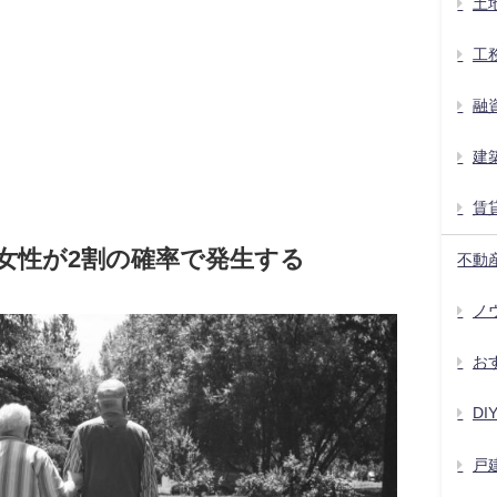
土
工
融
建
賃
女性が2割の確率で発生する
不動
ノウ
お
D
戸