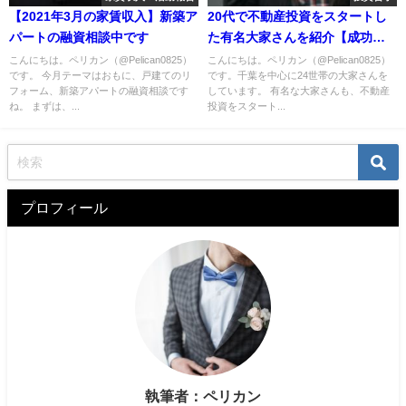
【2021年3月の家賃収入】新築ア
20代で不動産投資をスタートし
パートの融資相談中です
た有名大家さんを紹介【成功の
秘訣】
こんにちは。ペリカン（@Pelican0825）
こんにちは。ペリカン（@Pelican0825）
です。 今月テーマはおもに、戸建てのリ
です。千葉を中心に24世帯の大家さんを
フォーム、新築アパートの融資相談です
しています。 有名な大家さんも、不動産
ね。 まずは、...
投資をスタート...
プロフィール
執筆者：ペリカン