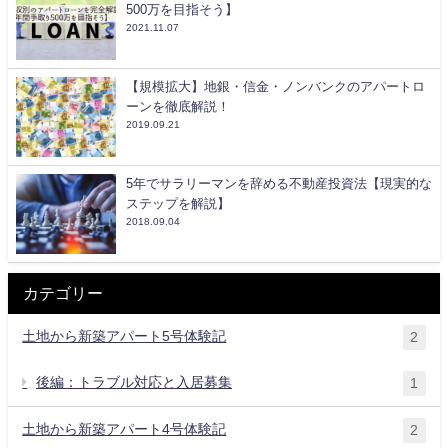
500万を目指そう】
2021.11.07
【規模拡大】地銀・信金・ノンバンクのアパートロ
ーンを徹底解説！
2019.09.21
5年でサラリーマンを辞める不動産投資法【現実的な
ステップを解説】
2018.09.04
カテゴリー
土地から新築アパート5号体験記
2
後編：トラブル対応と入居募集
1
土地から新築アパート4号体験記
2