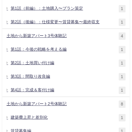
第1話（前編）：土地購入〜プラン策定
1
第2話（後編）：仕様変更〜賃貸募集〜最終収支
1
土地から新築アパート3号体験記
4
第1話：今後の戦略を考える編
1
第2話：土地買い付け編
1
第3話：間取り改良編
1
第4話：完成＆客付け編
1
土地から新築アパート2号体験記
8
建築費上昇と差別化
1
賃貸募集編
1