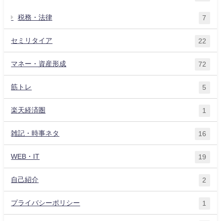
税務・法律
7
セミリタイア
22
マネー・資産形成
72
筋トレ
5
楽天経済圏
1
雑記・時事ネタ
16
WEB・IT
19
自己紹介
2
プライバシーポリシー
1