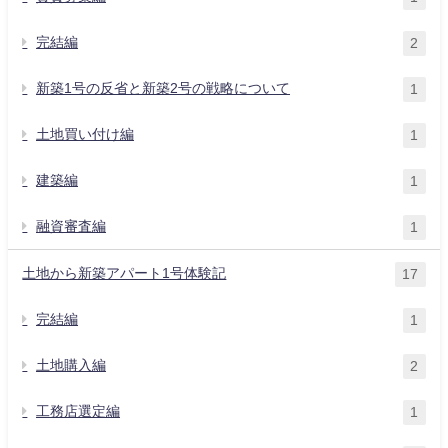
完結編
2
新築1号の反省と新築2号の戦略について
1
土地買い付け編
1
建築編
1
融資審査編
1
土地から新築アパート1号体験記
17
完結編
1
土地購入編
2
工務店選定編
1