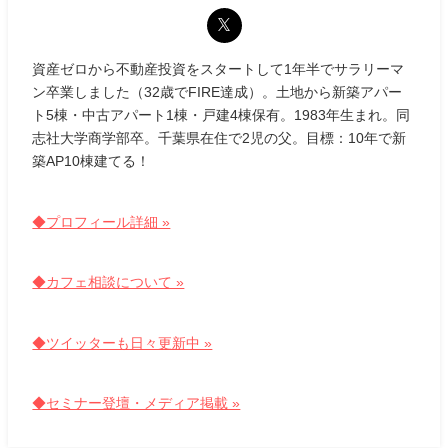
資産ゼロから不動産投資をスタートして1年半でサラリーマ
ン卒業しました（32歳でFIRE達成）。土地から新築アパー
ト5棟・中古アパート1棟・戸建4棟保有。1983年生まれ。同
志社大学商学部卒。千葉県在住で2児の父。目標：10年で新
築AP10棟建てる！
◆プロフィール詳細 »
◆カフェ相談について »
◆ツイッターも日々更新中 »
◆セミナー登壇・メディア掲載 »