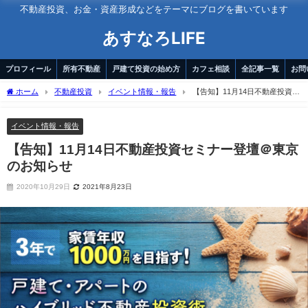
不動産投資、お金・資産形成などをテーマにブログを書いています
あすなろLIFE
プロフィール
所有不動産
戸建て投資の始め方
カフェ相談
全記事一覧
お問
ホーム
不動産投資
イベント情報・報告
【告知】11月14日不動産投資セ
ミナー登壇＠東京のお知らせ
イベント情報・報告
【告知】11月14日不動産投資セミナー登壇＠東京
のお知らせ
2020年10月29日
2021年8月23日