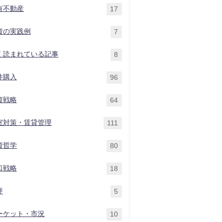
有不動産
17
資の実践例
7
く読まれている記事
8
件購入
96
資戦略
64
室対策・賃貸管理
111
資哲学
80
口戦略
18
評
5
ーケット・市況
10