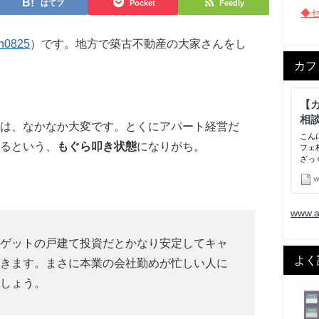
はてブ
Pocket
Feedly
◆
n0825
）です。地方で築古不動産の大家さんをし
カフ
は、なかなか大変です。とくにアパート経営だ
るという、
もぐら叩き状態
になりがち。
www.a
ゲットの戸建て投資だとかなり安定してキャ
よく
きます。まさに本業の会社勤めが忙しい人に
しょう。