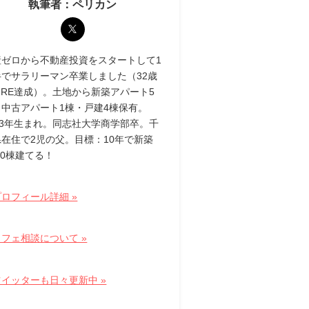
執筆者：ペリカン
産ゼロから不動産投資をスタートして1
半でサラリーマン卒業しました（32歳
IRE達成）。土地から新築アパート5
・中古アパート1棟・戸建4棟保有。
83年生まれ。同志社大学商学部卒。千
県在住で2児の父。目標：10年で新築
10棟建てる！
ロフィール詳細 »
フェ相談について »
ツイッターも日々更新中 »