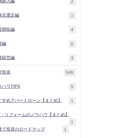
地購入編
2
務店選定編
1
資開拓編
4
築編
6
貸経営編
3
産投資
548
ハウTIPS
5
すすめアパートローン【まとめ】
1
IY・リフォームのノウハウ【まとめ】
1
建て投資のロードマップ
1