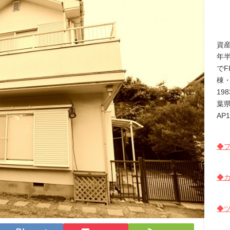
資
年
でF
棟
19
葉
AP
◆プ
◆カ
◆