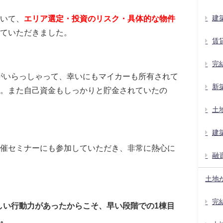
いて、
エリア選定・投資のリスク・具体的な物件
建
ていただきました。
賃
完
がいらっしゃって、幸いにもマイカーも所有されて
新
。また自己資金もしっかりと貯金されていたの
土
建
催セミナーにも参加していただき、非常に熱心に
融
土地
完
しい行動力があったからこそ、早い段階での1棟目
。