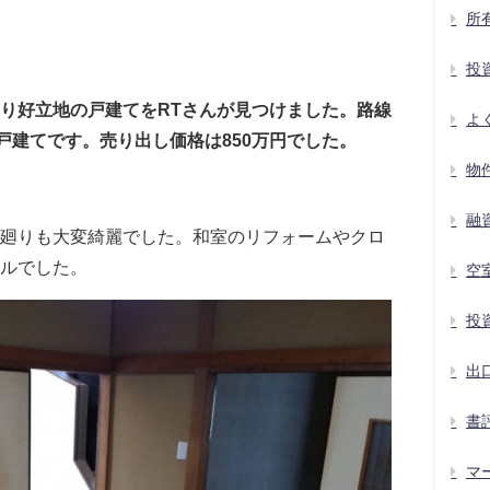
所
投
り好立地の戸建てをRTさんが見つけました。路線
よ
戸建てです。売り出し価格は850万円でした。
物
融
廻りも大変綺麗でした。和室のリフォームやクロ
ルでした。
空
投
出
書
マ