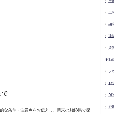
土
工
融
建
賃
不動
ノウ
お
まで
D
戸
的な条件・注意点をお伝えし、関東の1都3県で探