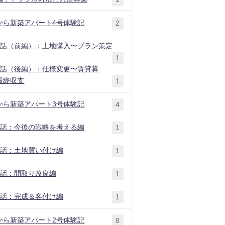
から新築アパート4号体験記
2
1話（前編）：土地購入〜プラン策定
1
2話（後編）：仕様変更〜賃貸募
最終収支
1
から新築アパート3号体験記
4
1話：今後の戦略を考える編
1
2話：土地買い付け編
1
3話：間取り改良編
1
4話：完成＆客付け編
1
から新築アパート2号体験記
8