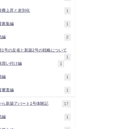
築費上昇と差別化
1
貸募集編
1
結編
2
築1号の反省と新築2号の戦略について
1
地買い付け編
1
築編
1
資審査編
1
から新築アパート1号体験記
17
結編
1