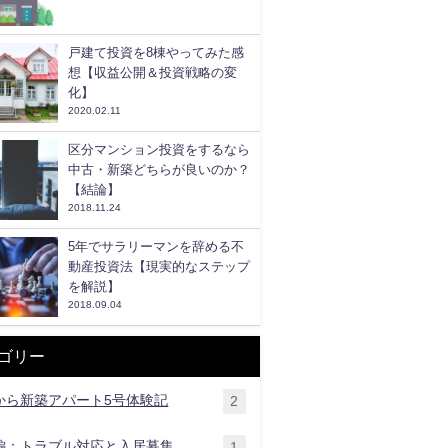
戸建て投資を8棟やってみた感
想【収益公開＆投資戦略の変
化】
2020.02.11
区分マンション投資をするなら
中古・新築どちらが良いのか？
【結論】
2018.11.24
5年でサラリーマンを辞める不
動産投資法【現実的なステップ
を解説】
2018.09.04
ゴリー
から新築アパート5号体験記
2
編：トラブル対応と入居募集
1