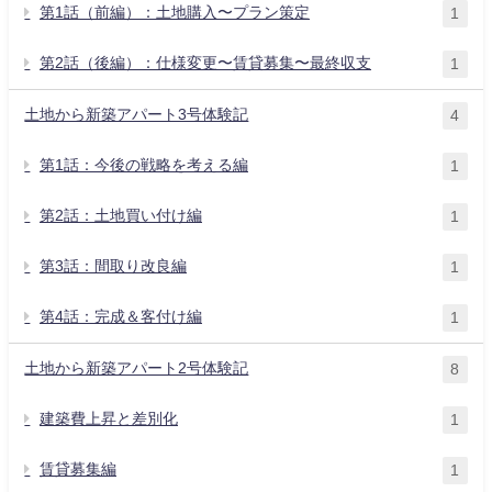
第1話（前編）：土地購入〜プラン策定
1
第2話（後編）：仕様変更〜賃貸募集〜最終収支
1
土地から新築アパート3号体験記
4
第1話：今後の戦略を考える編
1
第2話：土地買い付け編
1
第3話：間取り改良編
1
第4話：完成＆客付け編
1
土地から新築アパート2号体験記
8
建築費上昇と差別化
1
賃貸募集編
1