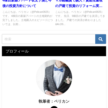
4棟目新築アパート収支予測と今
マル経融資で購入！資産性重視
後の投資方針について
の戸建て投資のリフォーム実践
記
こんにちは。ペリカン（@Pelican0825）
こんにちは。ペリカン（@Pelican0825）
です。 4棟目の新築アパートの土地契約が
です。 先日、9棟目の戸建てを決済してき
完了しました。土地購入のエピソードにつ
ました。 戸建ての決済が終わりました
いては、以前...
&#x1f6...
プロフィール
執筆者：ペリカン