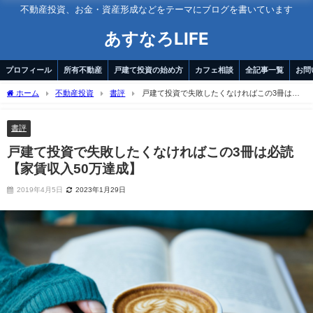
不動産投資、お金・資産形成などをテーマにブログを書いています
あすなろLIFE
プロフィール
所有不動産
戸建て投資の始め方
カフェ相談
全記事一覧
お問
ホーム
不動産投資
書評
戸建て投資で失敗したくなければこの3冊は必
読【家賃収入50万達成】
書評
戸建て投資で失敗したくなければこの3冊は必読
【家賃収入50万達成】
2019年4月5日
2023年1月29日