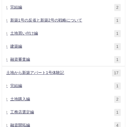
完結編
2
新築1号の反省と新築2号の戦略について
1
土地買い付け編
1
建築編
1
融資審査編
1
土地から新築アパート1号体験記
17
完結編
1
土地購入編
2
工務店選定編
1
融資開拓編
4