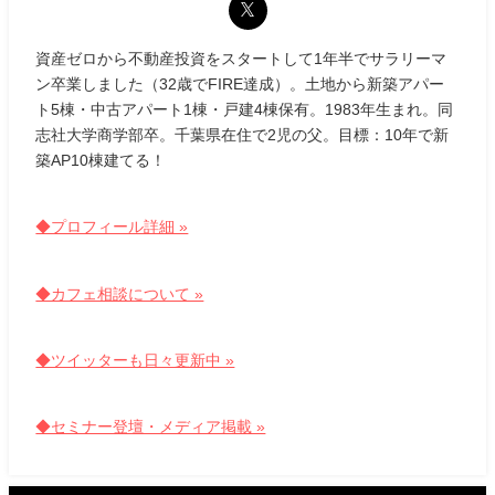
資産ゼロから不動産投資をスタートして1年半でサラリーマ
ン卒業しました（32歳でFIRE達成）。土地から新築アパー
ト5棟・中古アパート1棟・戸建4棟保有。1983年生まれ。同
志社大学商学部卒。千葉県在住で2児の父。目標：10年で新
築AP10棟建てる！
◆プロフィール詳細 »
◆カフェ相談について »
◆ツイッターも日々更新中 »
◆セミナー登壇・メディア掲載 »