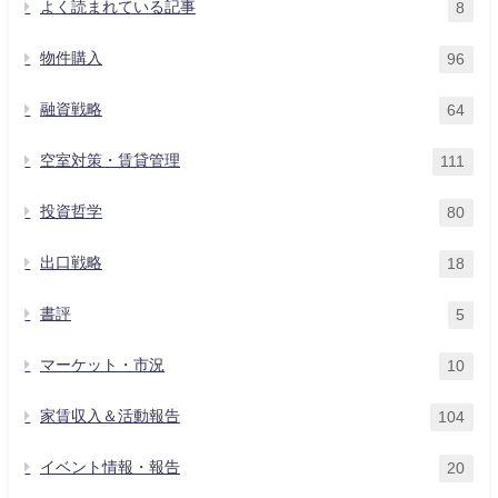
よく読まれている記事
8
物件購入
96
融資戦略
64
空室対策・賃貸管理
111
投資哲学
80
出口戦略
18
書評
5
マーケット・市況
10
家賃収入＆活動報告
104
イベント情報・報告
20