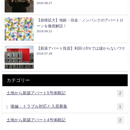
2020.08.27
【規模拡大】地銀・信金・ノンバンクのアパートロ
ーンを徹底解説！
2019.09.21
【新築アパート投資】利回り8％では儲からないワケ
2018.07.28
カテゴリー
土地から新築アパート5号体験記
2
後編：トラブル対応と入居募集
1
土地から新築アパート4号体験記
2