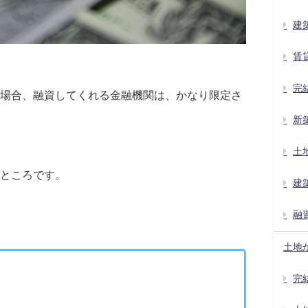
建
賃
完
場合、融資してくれる金融機関は、かなり限定さ
新
土
ところです。
建
融
土地
完