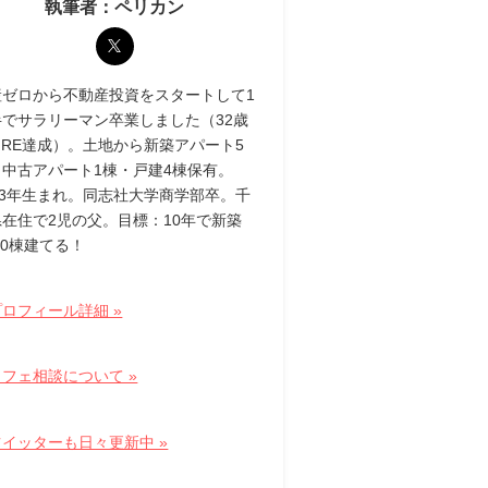
執筆者：ペリカン
産ゼロから不動産投資をスタートして1
半でサラリーマン卒業しました（32歳
IRE達成）。土地から新築アパート5
・中古アパート1棟・戸建4棟保有。
83年生まれ。同志社大学商学部卒。千
県在住で2児の父。目標：10年で新築
10棟建てる！
ロフィール詳細 »
フェ相談について »
ツイッターも日々更新中 »