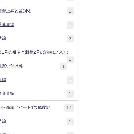
築費上昇と差別化
1
貸募集編
1
結編
2
築1号の反省と新築2号の戦略について
1
地買い付け編
1
築編
1
資審査編
1
から新築アパート1号体験記
17
結編
1