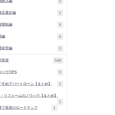
地購入編
2
務店選定編
1
資開拓編
4
築編
6
貸経営編
3
産投資
548
ハウTIPS
5
すすめアパートローン【まとめ】
1
IY・リフォームのノウハウ【まとめ】
1
建て投資のロードマップ
1