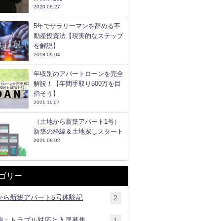
2020.08.27
5年でサラリーマンを辞める不
動産投資法【現実的なステップ
を解説】
2018.09.04
年収別のアパートローンを完全
解説！【年間手取り500万を目
指そう】
2021.11.07
（土地から新築アパート1号）
新築の経緯＆土地探しスタート
2021.08.02
ゴリー
から新築アパート5号体験記
2
編：トラブル対応と入居募集
1