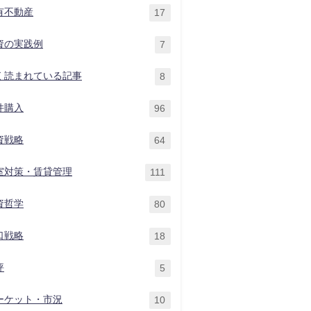
有不動産
17
資の実践例
7
く読まれている記事
8
件購入
96
資戦略
64
室対策・賃貸管理
111
資哲学
80
口戦略
18
評
5
ーケット・市況
10