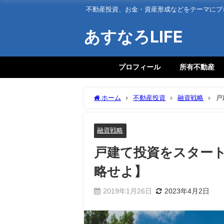
不動産投資、お金・資産形成などをテーマにブ
あすなろLIFE
プロフィール
所有不動産
ホーム
不動産投資
融資戦略
戸
融資戦略
戸建て投資をスター
略せよ】
2019年1月26日
2023年4月2日