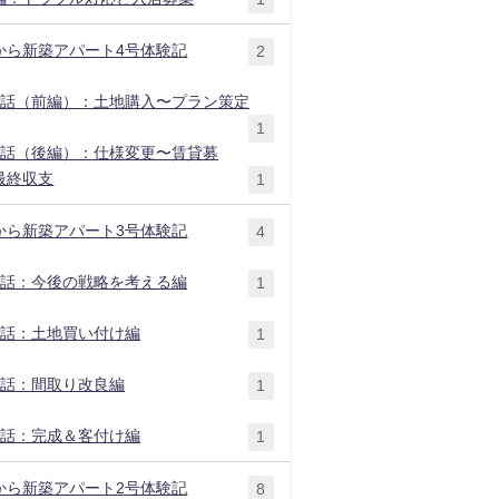
から新築アパート4号体験記
2
1話（前編）：土地購入〜プラン策定
1
2話（後編）：仕様変更〜賃貸募
最終収支
1
から新築アパート3号体験記
4
1話：今後の戦略を考える編
1
2話：土地買い付け編
1
3話：間取り改良編
1
4話：完成＆客付け編
1
から新築アパート2号体験記
8