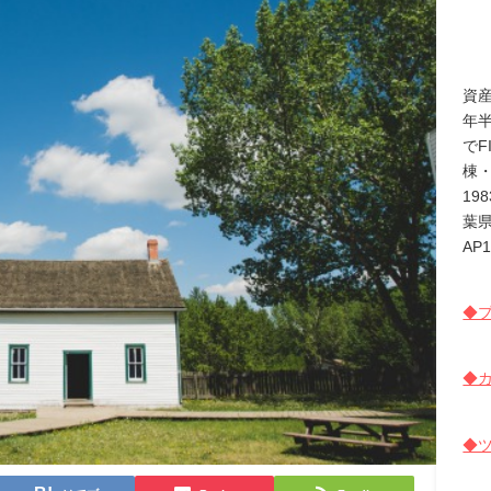
資
年
でF
棟
19
葉
AP
◆プ
◆カ
◆