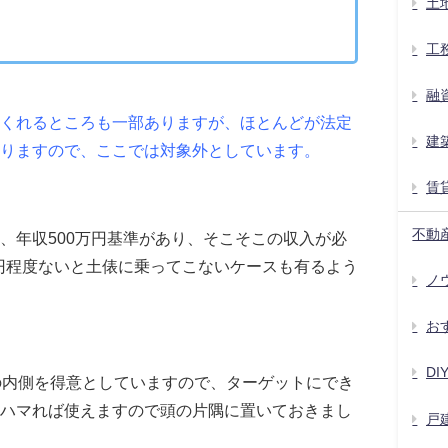
土
工
融
くれるところも一部ありますが、ほとんどが法定
建
りますので、ここでは対象外としています。
賃
不動
、年収500万円基準があり、そこそこの収入が必
万円程度ないと土俵に乗ってこないケースも有るよう
ノウ
お
D
の内側を得意としていますので、ターゲットにでき
ハマれば使えますので頭の片隅に置いておきまし
戸