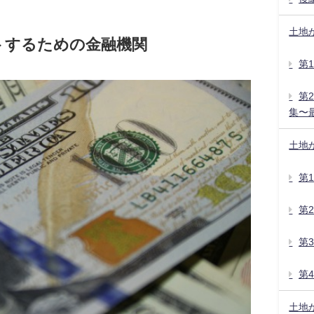
土地
トするための金融機関
第
第
集〜
土地
第
第
第
第
土地