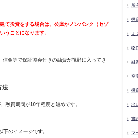
所
投
建て投資をする場合は、公庫かノンバンク（セゾ
いうことになります。
よ
物
、信金等で保証協会付きの融資が視野に入ってき
融
空
方法
投
が、融資期間が10年程度と短めです。
出
書
、以下のイメージです。
マ