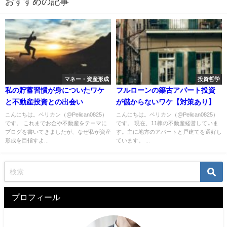
おすすめの記事
マネー・資産形成
投資哲学
私の貯蓄習慣が身についたワケ
フルローンの築古アパート投資
と不動産投資との出会い
が儲からないワケ【対策あり】
こんにちは。ペリカン（@Pelican0825）
こんにちは。ペリカン（@Pelican0825）
です。 これまでお金や不動産をテーマに
です。 現在、11棟の不動産経営していま
ブログを書いてきましたが、なぜ私が資産
す。主に地方のアパートと戸建てを選好し
形成を目指すよ...
ています。 ...
プロフィール