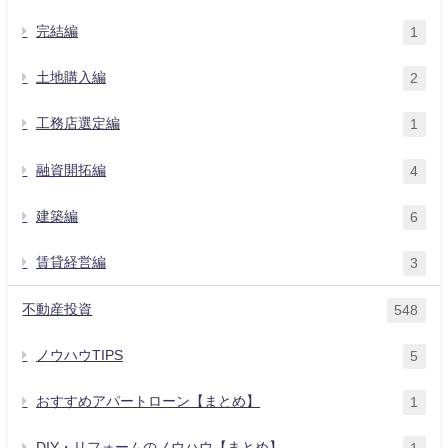
完結編
1
土地購入編
2
工務店選定編
1
融資開拓編
4
建築編
6
賃貸経営編
3
不動産投資
548
ノウハウTIPS
5
おすすめアパートローン【まとめ】
1
DIY・リフォームのノウハウ【まとめ】
1