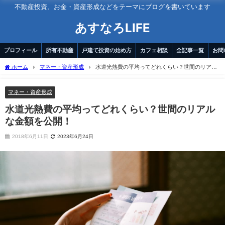
不動産投資、お金・資産形成などをテーマにブログを書いています
あすなろLIFE
プロフィール
所有不動産
戸建て投資の始め方
カフェ相談
全記事一覧
お問
ホーム
マネー・資産形成
水道光熱費の平均ってどれくらい？世間のリアル
な金額を公開！
マネー・資産形成
水道光熱費の平均ってどれくらい？世間のリアル
な金額を公開！
2018年6月11日
2023年6月24日