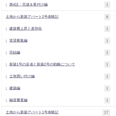
第4話：完成＆客付け編
1
土地から新築アパート2号体験記
8
建築費上昇と差別化
1
賃貸募集編
1
完結編
2
新築1号の反省と新築2号の戦略について
1
土地買い付け編
1
建築編
1
融資審査編
1
土地から新築アパート1号体験記
17