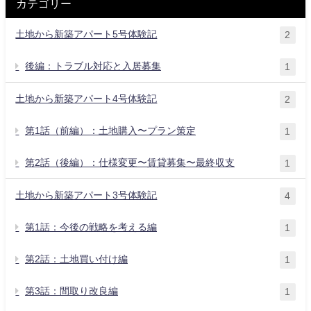
カテゴリー
土地から新築アパート5号体験記
2
後編：トラブル対応と入居募集
1
土地から新築アパート4号体験記
2
第1話（前編）：土地購入〜プラン策定
1
第2話（後編）：仕様変更〜賃貸募集〜最終収支
1
土地から新築アパート3号体験記
4
第1話：今後の戦略を考える編
1
第2話：土地買い付け編
1
第3話：間取り改良編
1