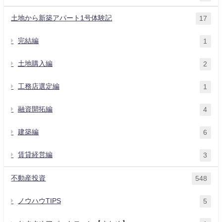
土地から新築アパート1号体験記
17
完結編
1
土地購入編
2
工務店選定編
1
融資開拓編
4
建築編
6
賃貸経営編
3
不動産投資
548
ノウハウTIPS
5