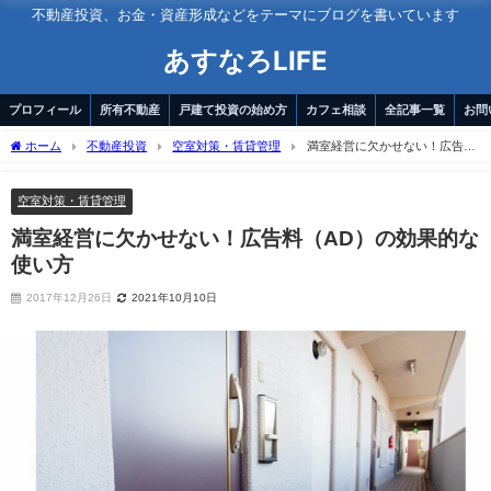
不動産投資、お金・資産形成などをテーマにブログを書いています
あすなろLIFE
プロフィール
所有不動産
戸建て投資の始め方
カフェ相談
全記事一覧
お問
ホーム
不動産投資
空室対策・賃貸管理
満室経営に欠かせない！広告料
（AD）の効果的な使い方
空室対策・賃貸管理
満室経営に欠かせない！広告料（AD）の効果的な
使い方
2017年12月26日
2021年10月10日