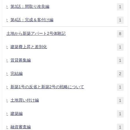
第3話：間取り改良編
1
第4話：完成＆客付け編
1
土地から新築アパート2号体験記
8
建築費上昇と差別化
1
賃貸募集編
1
完結編
2
新築1号の反省と新築2号の戦略について
1
土地買い付け編
1
建築編
1
融資審査編
1