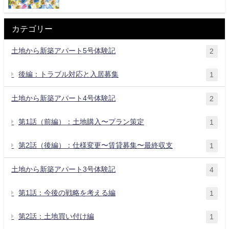
カテゴリー
土地から新築アパート5号体験記
2
後編：トラブル対応と入居募集
1
土地から新築アパート4号体験記
2
第1話（前編）：土地購入〜プラン策定
1
第2話（後編）：仕様変更〜賃貸募集〜最終収支
1
土地から新築アパート3号体験記
4
第1話：今後の戦略を考える編
1
第2話：土地買い付け編
1