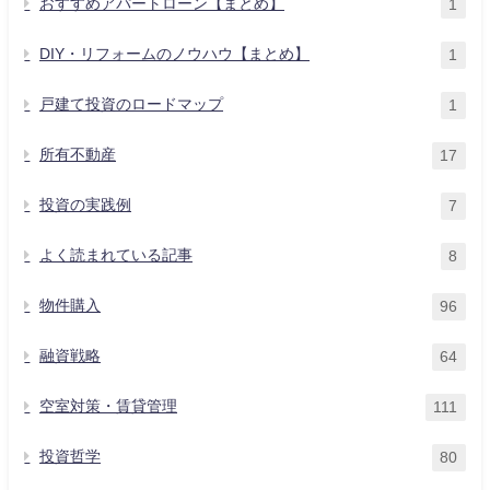
おすすめアパートローン【まとめ】
1
DIY・リフォームのノウハウ【まとめ】
1
戸建て投資のロードマップ
1
所有不動産
17
投資の実践例
7
よく読まれている記事
8
物件購入
96
融資戦略
64
空室対策・賃貸管理
111
投資哲学
80