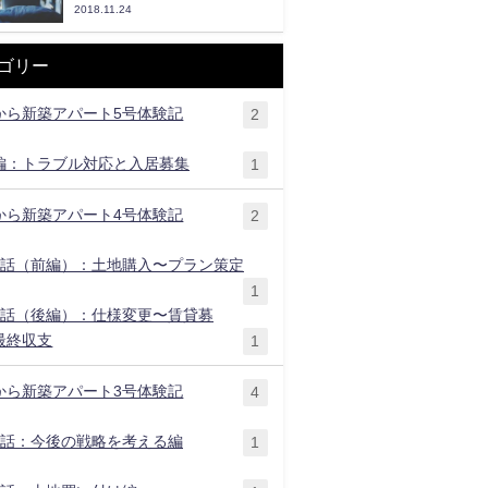
2018.11.24
ゴリー
から新築アパート5号体験記
2
編：トラブル対応と入居募集
1
から新築アパート4号体験記
2
1話（前編）：土地購入〜プラン策定
1
2話（後編）：仕様変更〜賃貸募
最終収支
1
から新築アパート3号体験記
4
1話：今後の戦略を考える編
1