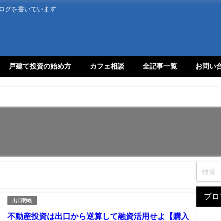
ログを書いています
戸建て投資の始め方
カフェ相談
全記事一覧
お問い
プロ
出口戦略
不動産投資は出口から逆算して融資活用せよ【購入