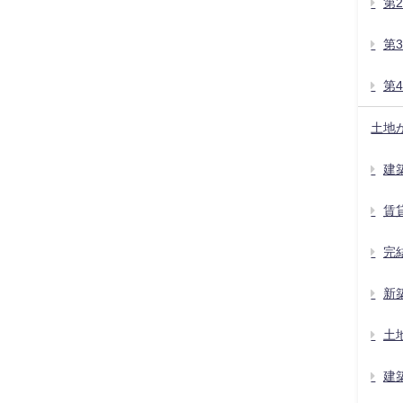
第
第
第
土地
建
賃
完
新
土
建