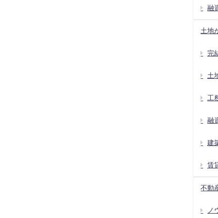
融
土地
完
土
工
融
建
賃
不動
ノウ