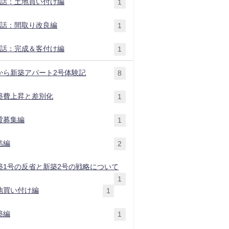
2話：土地買い付け編
1
3話：間取り改良編
1
4話：完成＆客付け編
1
から新築アパート2号体験記
8
築費上昇と差別化
1
貸募集編
1
結編
2
築1号の反省と新築2号の戦略について
1
地買い付け編
1
築編
1