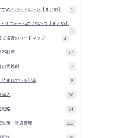
すすめアパートローン【まとめ】
1
IY・リフォームのノウハウ【まとめ】
1
建て投資のロードマップ
1
有不動産
17
資の実践例
7
く読まれている記事
8
件購入
96
資戦略
64
室対策・賃貸管理
111
資哲学
80