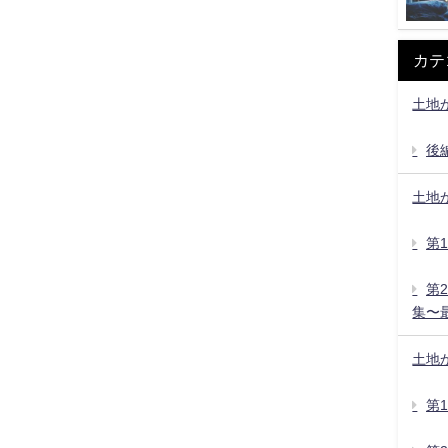
カテ
土地
後
土地
第
第
集〜
土地
第