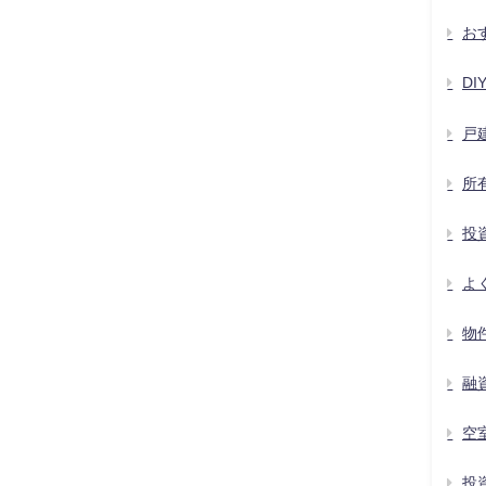
お
D
戸
所
投
よ
物
融
空
投