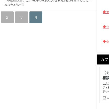
「不動産投資」は、毎月の家賃収入を安定的に得られることを
2017年3月24日
狙う投資です。 建物が古くなると通常は価値が下がったり、住
む人が少なくなって家賃収入が入らなくなってきますから、ど
◆カ
こかの段階で売却するわ...
2
3
4
◆
◆
カフ