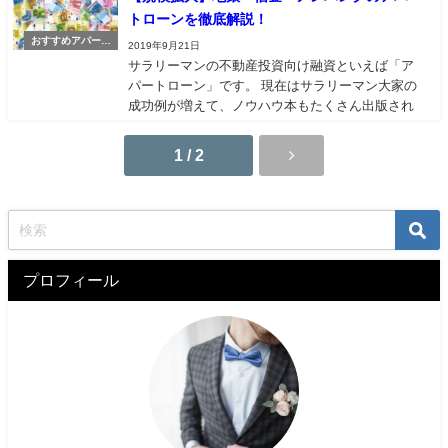
というより、副収入で月10〜15万欲しいという感
トローンを徹底解説！
じの人が増えている気がします。 それなら必死で
おすすめアパート
貯金しつつ、戸建てをキャッシュ...
2019年9月21日
ローン【まとめ】
サラリーマンの不動産投資向け融資といえば「ア
パートローン」です。 現在はサラリーマン大家の
成功例が増えて、ノウハウ本もたくさん出版され
ています。 しかし昔と比べて競争は激化していま
す。 弊ブログ「あすなろLIFE」の筆者であるペリ
1 / 2
カンは、2015年から不動産投資をスタートしまし
た。約1年半後の2016年夏に会社員...
プロフィール