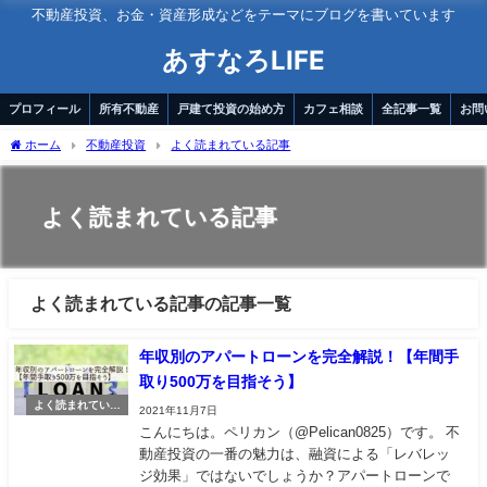
不動産投資、お金・資産形成などをテーマにブログを書いています
あすなろLIFE
プロフィール
所有不動産
戸建て投資の始め方
カフェ相談
全記事一覧
お問
ホーム
不動産投資
よく読まれている記事
よく読まれている記事
よく読まれている記事の記事一覧
年収別のアパートローンを完全解説！【年間手
取り500万を目指そう】
よく読まれている
2021年11月7日
記事
こんにちは。ペリカン（@Pelican0825）です。 不
動産投資の一番の魅力は、融資による「レバレッ
ジ効果」ではないでしょうか？アパートローンで