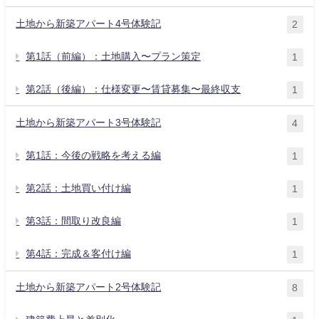
土地から新築アパート4号体験記
2
第1話（前編）：土地購入〜プラン策定
1
第2話（後編）：仕様変更〜賃貸募集〜最終収支
1
土地から新築アパート3号体験記
4
第1話：今後の戦略を考える編
1
第2話：土地買い付け編
1
第3話：間取り改良編
1
第4話：完成＆客付け編
1
土地から新築アパート2号体験記
8