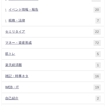
イベント情報・報告
20
税務・法律
7
セミリタイア
22
マネー・資産形成
72
筋トレ
5
楽天経済圏
1
雑記・時事ネタ
16
WEB・IT
19
自己紹介
2