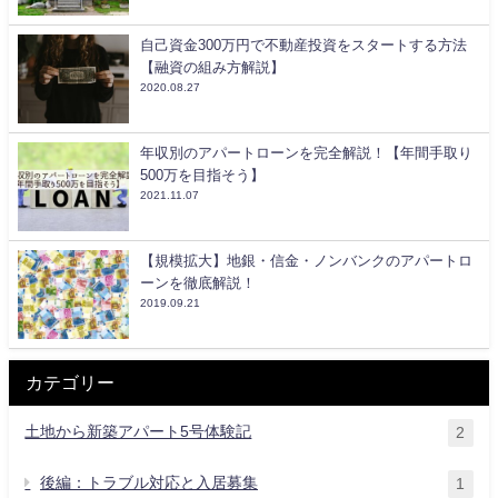
自己資金300万円で不動産投資をスタートする方法
【融資の組み方解説】
2020.08.27
年収別のアパートローンを完全解説！【年間手取り
500万を目指そう】
2021.11.07
【規模拡大】地銀・信金・ノンバンクのアパートロ
ーンを徹底解説！
2019.09.21
カテゴリー
土地から新築アパート5号体験記
2
後編：トラブル対応と入居募集
1