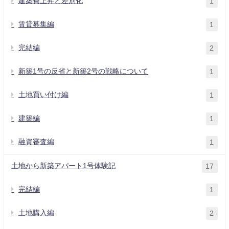
建築費上昇と差別化
1
賃貸募集編
1
完結編
2
新築1号の反省と新築2号の戦略について
1
土地買い付け編
1
建築編
1
融資審査編
1
土地から新築アパート1号体験記
17
完結編
1
土地購入編
2