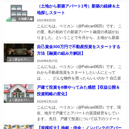
収益物件を購入し、キャッシュフローを最大化で
（土地から新築アパート1号）新築の経緯＆土
きれば、次の物件を買う頭金もどんどん貯まりま
地探しスタート
す。 ただスルガショック以降は、不動産向け融資
土地購入編
が厳しくなり、金融機関に持ち込んでも...
2021年8月2日
こんにちは。ペリカン（@Pelican0825）です。 こ
の度、私の初めての新築アパート融資の承認がお
りました。ということで今月から、土地から新築
アパートの連載記事をスタートしてみようと思い
自己資金300万円で不動産投資をスタートする
ます。 思えば、私の新築アパート企画は、2020年
方法【融資の組み方解説】
12月から検討スタートしました。そこから、土地
よく読まれている
選定・工務店探し・融資付けなど...
2020年8月27日
記事
こんにちは。ペリカン（@Pelican0825）です。 こ
れから不動産投資をスタートしたい人にとって
は、、、 どんな物件を買ったらいいのか？ 自己資
金はどれくらい必要なのか？ 融資はどうしたら良
戸建て投資を8棟やってみた感想【収益公開＆
いのか？ 、、、といったあたりが、まず最初に出
投資戦略の変化】
てくる疑問かと思います。 そんな方に向けて、以
よく読まれている
前ツイートをしました。 これ...
2020年2月11日
記事
こんにちは。ペリカン（@Pelican0825）です。現
在、地方で戸建てとアパートの賃貸経営をしてい
ます。 先日、戸建て投資について以下のツイート
をしました。 最近は不動産投資でリタイアしたい
【規模拡大】地銀・信金・ノンバンクのアパー