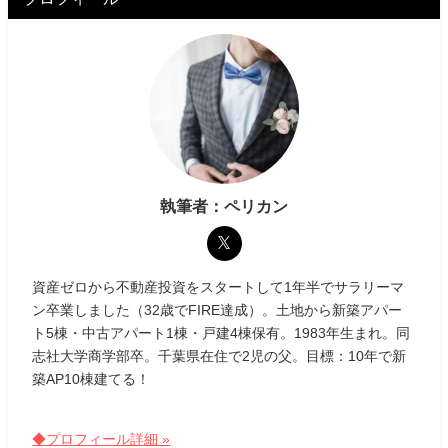
執筆者：ペリカン
資産ゼロから不動産投資をスタートして1年半でサラリーマ
ン卒業しました（32歳でFIRE達成）。土地から新築アパー
ト5棟・中古アパート1棟・戸建4棟保有。1983年生まれ。同
志社大学商学部卒。千葉県在住で2児の父。目標：10年で新
築AP10棟建てる！
◆プロフィール詳細 »