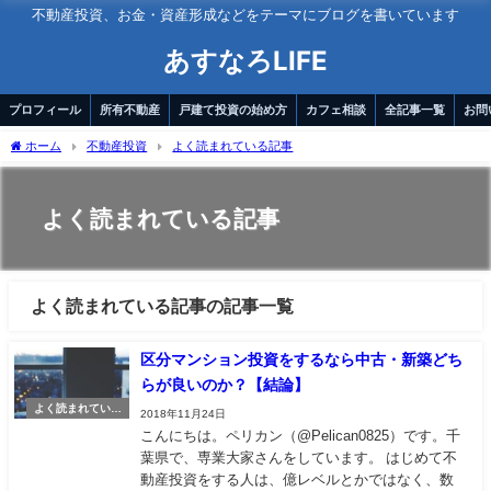
不動産投資、お金・資産形成などをテーマにブログを書いています
あすなろLIFE
プロフィール
所有不動産
戸建て投資の始め方
カフェ相談
全記事一覧
お問
ホーム
不動産投資
よく読まれている記事
よく読まれている記事
よく読まれている記事の記事一覧
区分マンション投資をするなら中古・新築どち
らが良いのか？【結論】
よく読まれている
2018年11月24日
記事
こんにちは。ペリカン（@Pelican0825）です。千
葉県で、専業大家さんをしています。 はじめて不
動産投資をする人は、億レベルとかではなく、数