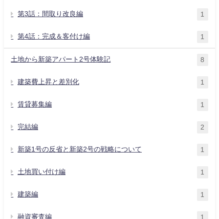
第3話：間取り改良編
1
第4話：完成＆客付け編
1
土地から新築アパート2号体験記
8
建築費上昇と差別化
1
賃貸募集編
1
完結編
2
新築1号の反省と新築2号の戦略について
1
土地買い付け編
1
建築編
1
融資審査編
1