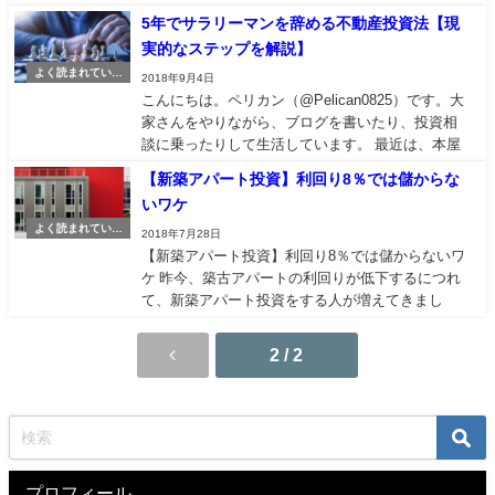
百万〜1千万円台の小さい物件がおすすめです。 そ
5年でサラリーマンを辞める不動産投資法【現
してやるなら「中古」一択でしょう。理由はシン
実的なステップを解説】
プルで、中古不動産は価値下落が緩やかなので、
よく読まれている
売る時にも大きく値下がりしないから...
2018年9月4日
記事
こんにちは。ペリカン（@Pelican0825）です。大
家さんをやりながら、ブログを書いたり、投資相
談に乗ったりして生活しています。 最近は、本屋
さんに行っても、不動産投資関連の書籍がズラっ
【新築アパート投資】利回り8％では儲からな
と並んでいます。でも、なかなか自分にピッタリ
いワケ
の手法って難しいですよね。 そのほとんどは、属
よく読まれている
性・自己資金・融資動向、などの背景が...
2018年7月28日
記事
【新築アパート投資】利回り8％では儲からないワ
ケ 昨今、築古アパートの利回りが低下するにつれ
て、新築アパート投資をする人が増えてきまし
た。私のところにも、新築アパート投資で利回り
7〜8％の物件情報が、毎日のようにメルマガで届
2 / 2
きます。 ”持たざる者”が資産形成を進めていくため
に、金融機関から融資を引いて、不動産に投資
を...
プロフィール