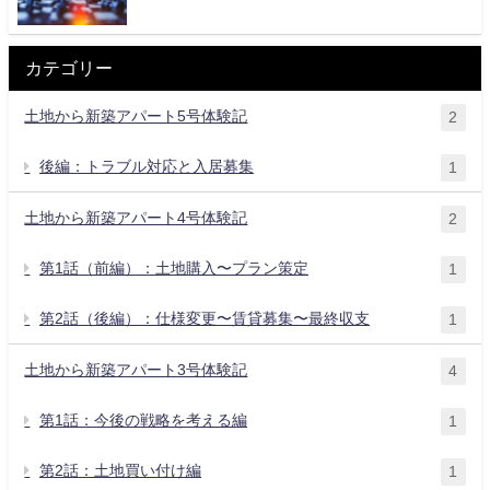
カテゴリー
土地から新築アパート5号体験記
2
後編：トラブル対応と入居募集
1
土地から新築アパート4号体験記
2
第1話（前編）：土地購入〜プラン策定
1
第2話（後編）：仕様変更〜賃貸募集〜最終収支
1
土地から新築アパート3号体験記
4
第1話：今後の戦略を考える編
1
第2話：土地買い付け編
1