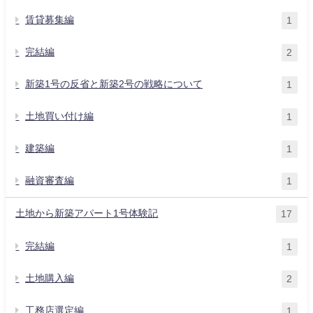
賃貸募集編
1
完結編
2
新築1号の反省と新築2号の戦略について
1
土地買い付け編
1
建築編
1
融資審査編
1
土地から新築アパート1号体験記
17
完結編
1
土地購入編
2
工務店選定編
1