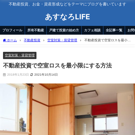
不動産投資、お金・資産形成などをテーマにブログを書いています
あすなろLIFE
プロフィール
所有不動産
戸建て投資の始め方
カフェ相談
全記事一覧
お問
ホーム
不動産投資
空室対策・賃貸管理
不動産投資で空室ロスを最小限
にする方法
空室対策・賃貸管理
不動産投資で空室ロスを最小限にする方法
2018年1月23日
2021年10月14日