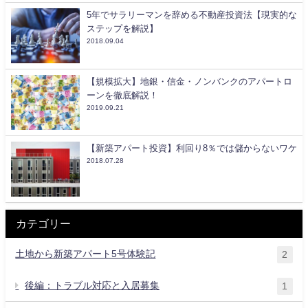
5年でサラリーマンを辞める不動産投資法【現実的な
ステップを解説】
2018.09.04
【規模拡大】地銀・信金・ノンバンクのアパートロ
ーンを徹底解説！
2019.09.21
【新築アパート投資】利回り8％では儲からないワケ
2018.07.28
カテゴリー
土地から新築アパート5号体験記
2
後編：トラブル対応と入居募集
1