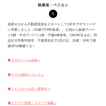
執筆者：ペリカン
資産ゼロから不動産投資をスタートして1年半でサラリーマ
ン卒業しました（32歳でFIRE達成）。土地から新築アパー
ト5棟・中古アパート1棟・戸建4棟保有。1983年生まれ。同
志社大学商学部卒。千葉県在住で2児の父。目標：10年で新
築AP10棟建てる！
◆プロフィール詳細 »
◆カフェ相談について »
◆ツイッターも日々更新中 »
◆セミナー登壇・メディア掲載 »