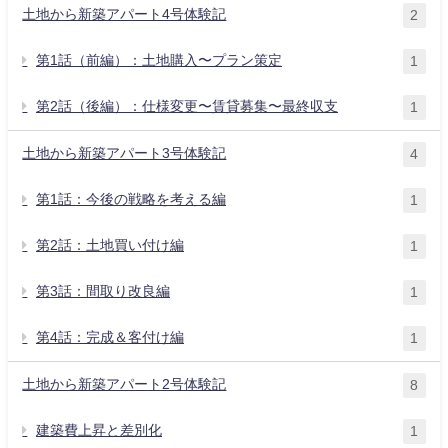
土地から新築アパート4号体験記
2
第1話（前編）：土地購入〜プラン策定
1
第2話（後編）：仕様変更〜賃貸募集〜最終収支
1
土地から新築アパート3号体験記
4
第1話：今後の戦略を考える編
1
第2話：土地買い付け編
1
第3話：間取り改良編
1
第4話：完成＆客付け編
1
土地から新築アパート2号体験記
8
建築費上昇と差別化
1