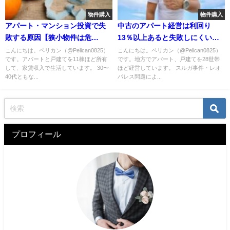
物件購入
物件購入
アパート・マンション投資で失
中古のアパート経営は利回り
敗する原因【狭小物件は危
13％以上あると失敗しにくい
険！】
【実例アリ】
こんにちは。ペリカン（@Pelican0825）
こんにちは。ペリカン（@Pelican0825）
です。アパートと戸建てを11棟ほど所有
です。地方でアパート、戸建てを28世帯
して、家賃収入で生活しています。 30〜
ほど経営しています。 スルガ事件・レオ
40代ともな...
パレス問題によ...
プロフィール