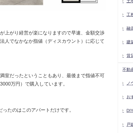
土
工
融
が上がり経営が楽になりますので早速、金額交渉
法人でなかなか指値（ディスカウント）に応じて
建
賃
不動
満室だったということもあり、最後まで指値不可
ノウ
3000万円）で購入しています。
お
だったのはこのアパートだけです。
D
戸