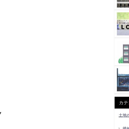
カテ
ク
土地
後