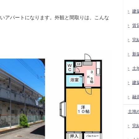
建
いアパートになります。外観と間取りは、こんな
賃
完
新
土
建
融
土地
完