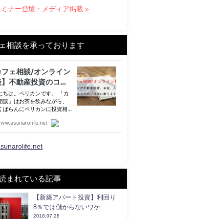
セミナー登壇・メディア掲載 »
ェ相談を承っております
sunarolife.net
読まれている記事
【新築アパート投資】利回り
8％では儲からないワケ
2018.07.28