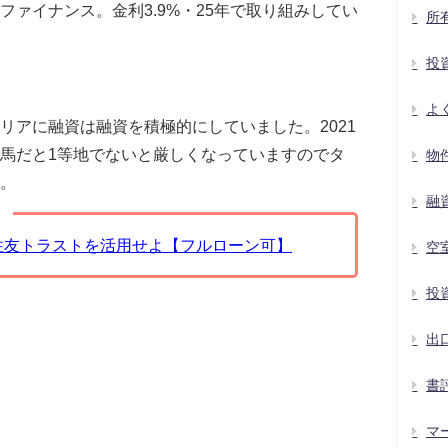
ァイナンス。金利3.9%・25年で取り組みしてい
所
投
よ
リアに融資は融資を積極的にしていました。2021
馬だと1等地でないと厳しくなっていますのでタ
物
。
融
住友トラストを活用せよ【フルローン可】
空
投
出
書
マ