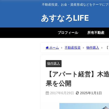
不動産投資、お金・資産形成などをテーマにブ
あすなろLIFE
プロフィール
所有不動産
ホーム
不動産投資
物件購入
【
物件購入
【アパート経営】木造
果を公開
2017年6月29日
2025年1月1日