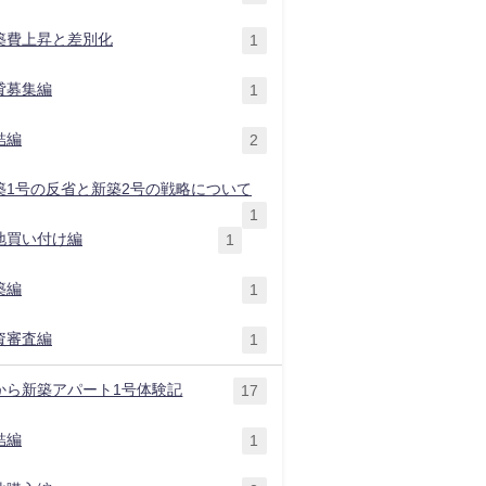
築費上昇と差別化
1
貸募集編
1
結編
2
築1号の反省と新築2号の戦略について
1
地買い付け編
1
築編
1
資審査編
1
から新築アパート1号体験記
17
結編
1