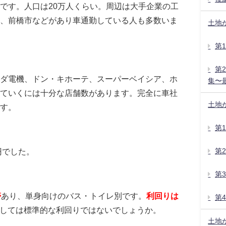
です。人口は20万人くらい。周辺は大手企業の工
、前橋市などがあり車通勤している人も多数いま
土地
第
第
ダ電機、ドン・キホーテ、スーパーベイシア、ホ
集〜
ていくには十分な店舗数があります。完全に車社
土地
す。
第
円でした。
第
第
帯
あり、単身向けのバス・トイレ別です。
利回りは
第
しては標準的な利回りではないでしょうか。
土地