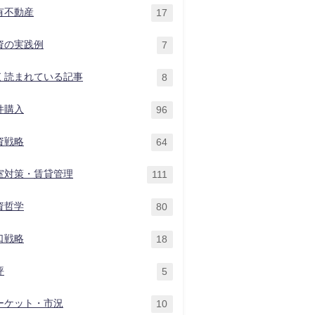
有不動産
17
資の実践例
7
く読まれている記事
8
件購入
96
資戦略
64
室対策・賃貸管理
111
資哲学
80
口戦略
18
評
5
ーケット・市況
10