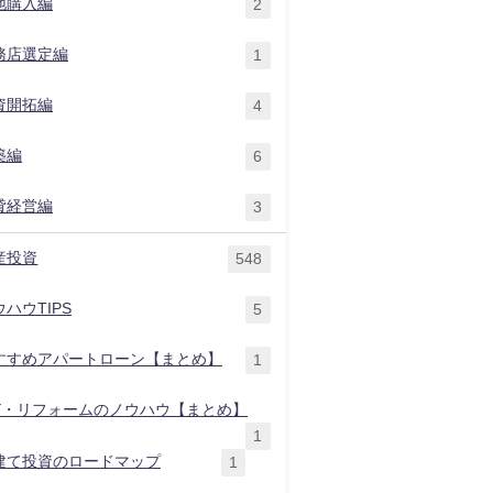
地購入編
2
務店選定編
1
資開拓編
4
築編
6
貸経営編
3
産投資
548
ハウTIPS
5
すすめアパートローン【まとめ】
1
IY・リフォームのノウハウ【まとめ】
1
建て投資のロードマップ
1