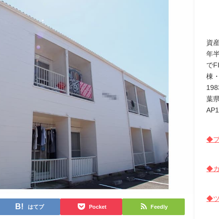
資
年
でF
棟
19
葉
AP
◆プ
◆カ
◆
はてブ
Pocket
Feedly