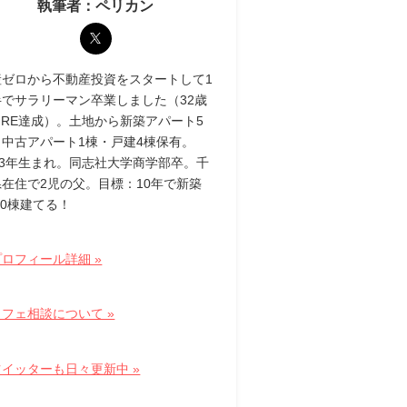
執筆者：ペリカン
産ゼロから不動産投資をスタートして1
半でサラリーマン卒業しました（32歳
IRE達成）。土地から新築アパート5
・中古アパート1棟・戸建4棟保有。
83年生まれ。同志社大学商学部卒。千
県在住で2児の父。目標：10年で新築
10棟建てる！
ロフィール詳細 »
フェ相談について »
ツイッターも日々更新中 »