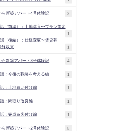
から新築アパート4号体験記
2
1話（前編）：土地購入〜プラン策定
1
2話（後編）：仕様変更〜賃貸募
最終収支
1
から新築アパート3号体験記
4
1話：今後の戦略を考える編
1
2話：土地買い付け編
1
3話：間取り改良編
1
4話：完成＆客付け編
1
から新築アパート2号体験記
8