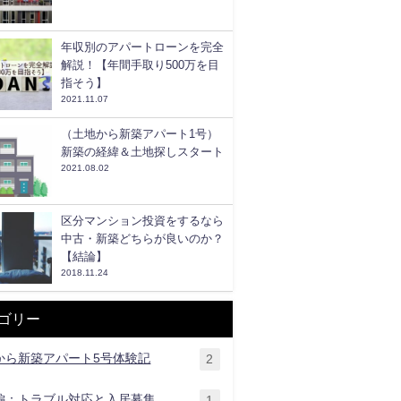
年収別のアパートローンを完全
解説！【年間手取り500万を目
指そう】
2021.11.07
（土地から新築アパート1号）
新築の経緯＆土地探しスタート
2021.08.02
区分マンション投資をするなら
中古・新築どちらが良いのか？
【結論】
2018.11.24
ゴリー
から新築アパート5号体験記
2
編：トラブル対応と入居募集
1