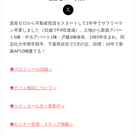
資産ゼロから不動産投資をスタートして1年半でサラリーマ
ン卒業しました（32歳でFIRE達成）。土地から新築アパー
ト5棟・中古アパート1棟・戸建4棟保有。1983年生まれ。同
志社大学商学部卒。千葉県在住で2児の父。目標：10年で新
築AP10棟建てる！
◆プロフィール詳細 »
◆カフェ相談について »
◆ツイッターも日々更新中 »
◆セミナー登壇・メディア掲載 »