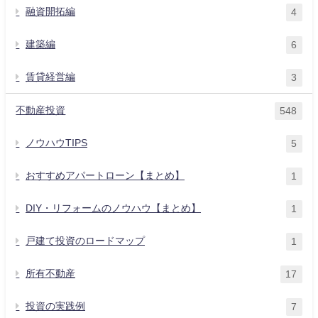
融資開拓編
4
建築編
6
賃貸経営編
3
不動産投資
548
ノウハウTIPS
5
おすすめアパートローン【まとめ】
1
DIY・リフォームのノウハウ【まとめ】
1
戸建て投資のロードマップ
1
所有不動産
17
投資の実践例
7