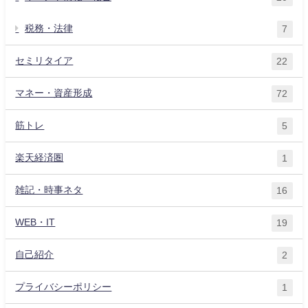
税務・法律
7
セミリタイア
22
マネー・資産形成
72
筋トレ
5
楽天経済圏
1
雑記・時事ネタ
16
WEB・IT
19
自己紹介
2
プライバシーポリシー
1