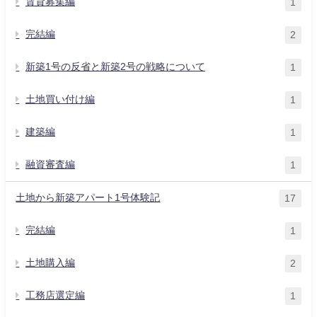
賃貸募集編
1
完結編
2
新築1号の反省と新築2号の戦略について
1
土地買い付け編
1
建築編
1
融資審査編
1
土地から新築アパート1号体験記
17
完結編
1
土地購入編
2
工務店選定編
1