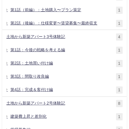
第1話（前編）：土地購入〜プラン策定
1
第2話（後編）：仕様変更〜賃貸募集〜最終収支
1
土地から新築アパート3号体験記
4
第1話：今後の戦略を考える編
1
第2話：土地買い付け編
1
第3話：間取り改良編
1
第4話：完成＆客付け編
1
土地から新築アパート2号体験記
8
建築費上昇と差別化
1