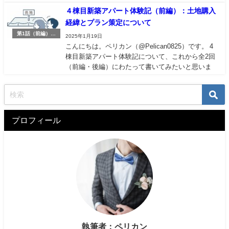
の策として洗面所＆トイレを同室にする判断をし
４棟目新築アパート体験記（前編）：土地購入
たお話でした。 そうやって間取りをコンパクトに
経緯とプラン策定について
したおかげで、駐車スペースを各世帯２台分を確
第1話（前編）：
保できたことは最大のメリットです。 ...
2025年1月19日
土地購入〜プラン
こんにちは。ペリカン（@Pelican0825）です。 4
策定
棟目新築アパート体験記について、これから全2回
（前編・後編）にわたって書いてみたいと思いま
す。 4棟目アパートも間取りの工夫をしたり、内装
面で新しい試みを行いました。またエクステリア
も分離発注するなど、私にできる取り組みをガン
ガン盛り込んでいます。 途中、...
プロフィール
執筆者：ペリカン