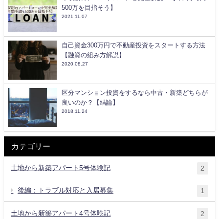
500万を目指そう】
2021.11.07
自己資金300万円で不動産投資をスタートする方法
【融資の組み方解説】
2020.08.27
区分マンション投資をするなら中古・新築どちらが
良いのか？【結論】
2018.11.24
カテゴリー
土地から新築アパート5号体験記
2
後編：トラブル対応と入居募集
1
土地から新築アパート4号体験記
2