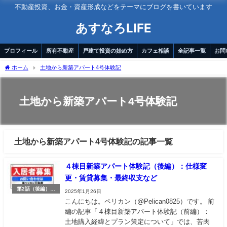
不動産投資、お金・資産形成などをテーマにブログを書いています
あすなろLIFE
プロフィール
所有不動産
戸建て投資の始め方
カフェ相談
全記事一覧
お問
ホーム
土地から新築アパート4号体験記
土地から新築アパート4号体験記
土地から新築アパート4号体験記の記事一覧
４棟目新築アパート体験記（後編）：仕様変
更・賃貸募集・最終収支など
第2話（後編）：
2025年1月26日
仕様変更〜賃貸募
こんにちは。ペリカン（@Pelican0825）です。 前
集〜最終収支
編の記事「４棟目新築アパート体験記（前編）：
土地購入経緯とプラン策定について」では、苦肉