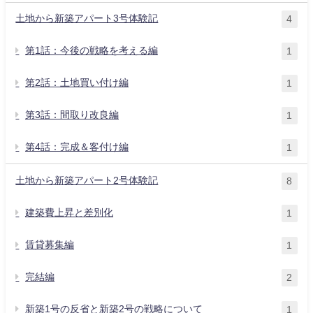
土地から新築アパート3号体験記
4
第1話：今後の戦略を考える編
1
第2話：土地買い付け編
1
第3話：間取り改良編
1
第4話：完成＆客付け編
1
土地から新築アパート2号体験記
8
建築費上昇と差別化
1
賃貸募集編
1
完結編
2
新築1号の反省と新築2号の戦略について
1