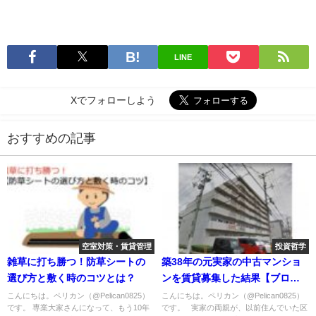
LINE
Xでフォローしよう
おすすめの記事
空室対策・賃貸管理
投資哲学
雑草に打ち勝つ！防草シートの
築38年の元実家の中古マンショ
選び方と敷く時のコツとは？
ンを賃貸募集した結果【ブログ
で公開】
こんにちは。ペリカン（@Pelican0825）
こんにちは。ペリカン（@Pelican0825）
です。 専業大家さんになって、もう10年
です。 実家の両親が、以前住んでいた区