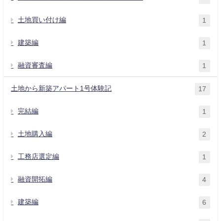
土地買い付け編
1
建築編
1
融資審査編
1
土地から新築アパート1号体験記
17
完結編
1
土地購入編
2
工務店選定編
1
融資開拓編
4
建築編
6