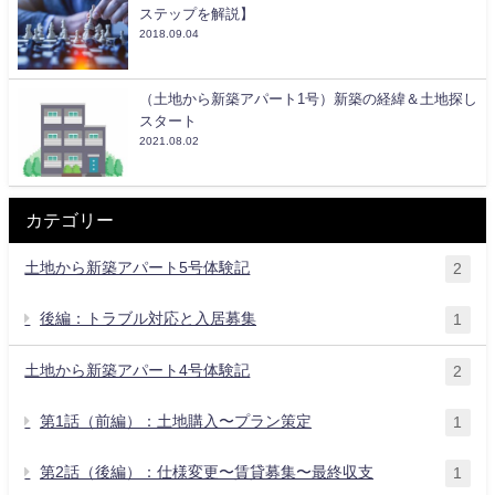
ステップを解説】
2018.09.04
（土地から新築アパート1号）新築の経緯＆土地探し
スタート
2021.08.02
カテゴリー
土地から新築アパート5号体験記
2
後編：トラブル対応と入居募集
1
土地から新築アパート4号体験記
2
第1話（前編）：土地購入〜プラン策定
1
第2話（後編）：仕様変更〜賃貸募集〜最終収支
1