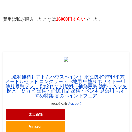
費用は私が購入したときは
16000円くらい
でした。
【送料無料】アトムハウスペイント 水性防水塗料8平方
メートルセット コンクリート下地用 中塗りホワイトー/上
塗り遮熱グレー 8m2セット|塗料・補修用品 塗料・ペンキ
防水・防カビ 塗料・補修用品 塗料・ペンキ 遮熱用 おす
すめ特集 春のペイントフェア
posted with
カエレバ
楽天市場
Amazon