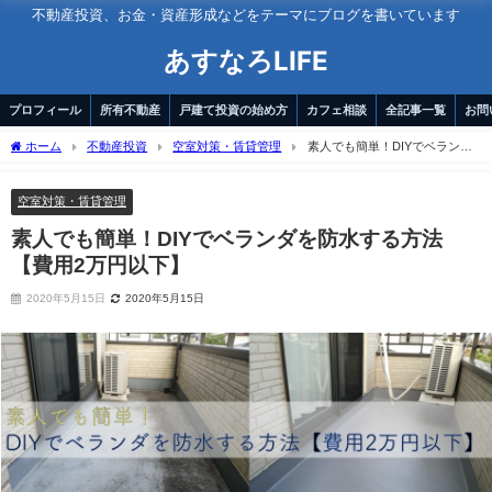
不動産投資、お金・資産形成などをテーマにブログを書いています
あすなろLIFE
プロフィール
所有不動産
戸建て投資の始め方
カフェ相談
全記事一覧
お問
ホーム
不動産投資
空室対策・賃貸管理
素人でも簡単！DIYでベランダ
を防水する方法【費用2万円以下】
空室対策・賃貸管理
素人でも簡単！DIYでベランダを防水する方法
【費用2万円以下】
2020年5月15日
2020年5月15日